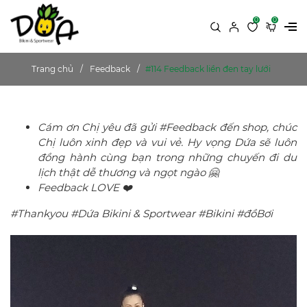
0
0
Trang chủ
Feedback
#114 Feedback liền đen tay lưới
Cám ơn Chị yêu đã gửi #Feedback đến shop, chúc
Chị luôn xinh đẹp và vui vẻ. Hy vọng Dứa sẽ luôn
đồng hành cùng bạn trong những chuyến đi du
lịch thật dễ thương và ngọt ngào 🤗
Feedback LOVE ❤️
#Thankyou #Dứa Bikini & Sportwear #Bikini #đồBơi