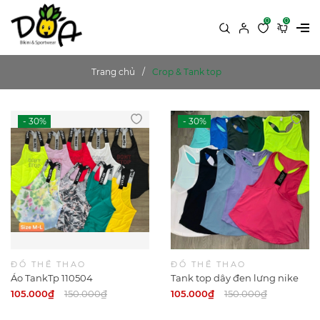
0
0
Trang chủ
Crop & Tank top
ĐỒ THỂ THAO
ĐỒ THỂ THAO
Áo TankTp 110504
Tank top dây đen lưng nike
105.000₫
150.000₫
105.000₫
150.000₫