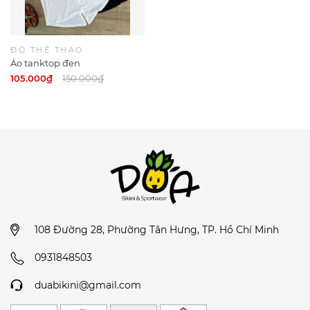
ĐỒ THỂ THAO
Áo tanktop đen
105.000₫
150.000₫
108 Đường 28, Phường Tân Hưng, TP. Hồ Chí Minh
0931848503
duabikini@gmail.com