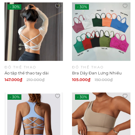
ĐỒ THỂ THAO
ĐỒ THỂ THAO
Áo tập thể thao tay dài
Bra Dây Đan Lưng Nhiều
Màu
147.000₫
210.000₫
105.000₫
150.000₫