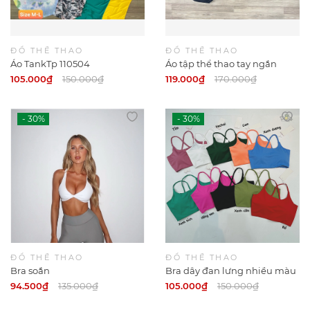
ĐỒ THỂ THAO
ĐỒ THỂ THAO
Áo TankTp 110504
Áo tập thể thao tay ngắn
NAQI
105.000₫
150.000₫
119.000₫
170.000₫
ĐỒ THỂ THAO
ĐỒ THỂ THAO
Bra soắn
Bra dây đan lưng nhiều màu
( màu đợt 1123)
94.500₫
135.000₫
105.000₫
150.000₫