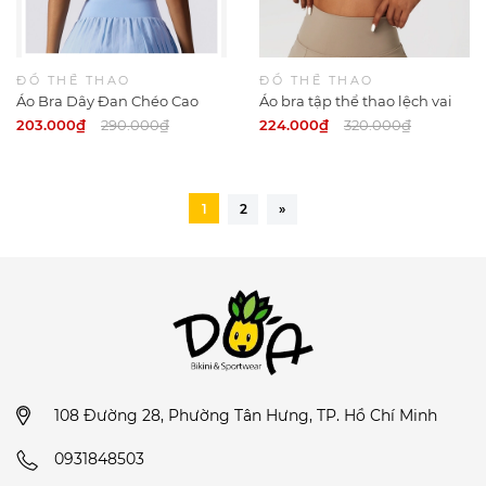
ĐỒ THỂ THAO
ĐỒ THỂ THAO
Áo Bra Dây Đan Chéo Cao
Áo bra tập thể thao lệch vai
Cấp Cho Nữ
cao cấp cho nữ
203.000₫
290.000₫
224.000₫
320.000₫
1
2
»
108 Đường 28, Phường Tân Hưng, TP. Hồ Chí Minh
0931848503