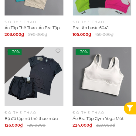
ĐỒ THỂ THAO
ĐỒ THỂ THAO
Áo Tập Thể Thao, Áo Bra Tập
Bra tập basic 6041
Gym, Yoga Mút Đúc Cố Định
203.000₫
290.000₫
105.000₫
150.000₫
6042
ĐỒ THỂ THAO
ĐỒ THỂ THAO
Bộ đồ tập nữ thể thao màu
Áo Bra Tập Gym Yoga Mút
đen bigsize 6040
Đúc, Nâng Ngực, Chống Sốc
126.000₫
180.000₫
224.000₫
320.000₫
6037