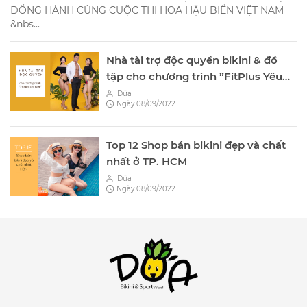
ĐỒNG HÀNH CÙNG CUỘC THI HOA HẬU BIỂN VIỆT NAM
&nbs...
Nhà tài trợ độc quyền bikini & đồ
tập cho chương trình ”FitPlus Yêu
Bạn”
Dứa
Ngày 08/09/2022
Top 12 Shop bán bikini đẹp và chất
nhất ở TP. HCM
Dứa
Ngày 08/09/2022