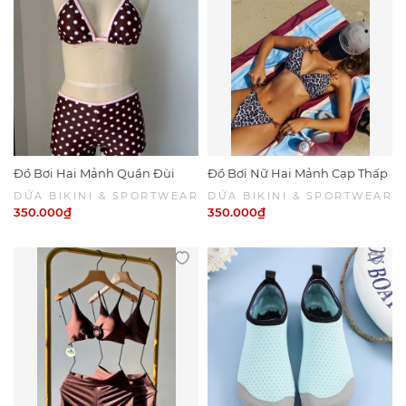
Đồ Bơi Hai Mảnh Quần Đùi
Đồ Bơi Nữ Hai Mảnh Cạp Thấp
Chấm Bi Viền Hồng
Da Beo Phối Nâu Sexy | DỨA
DỨA BIKINI & SPORTWEAR
DỨA BIKINI & SPORTWEAR
BIKINI & SPORTWEAR
350.000₫
350.000₫