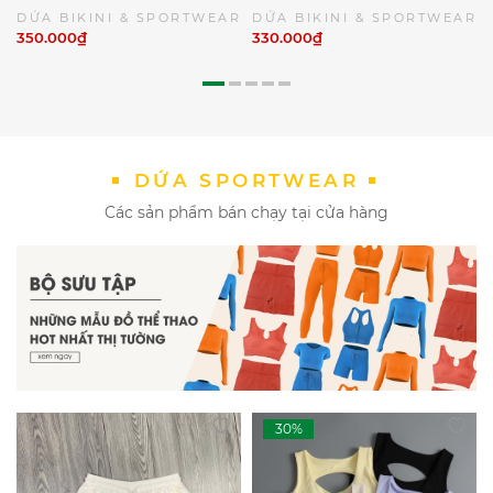
Họa Tiết Sang Chảnh - SOLAR
hai mảnh hoa sứ xinh xắn đi
DỨA BIKINI & SPORTWEAR
DỨA BIKINI & SPORTWEAR
FEVER | DỨA BIKINI
biển | DỨA BIKINI &
350.000₫
330.000₫
&SPORTWEAR
SPORTWEAR
DỨA SPORTWEAR
Các sản phẩm bán chạy tại cửa hàng