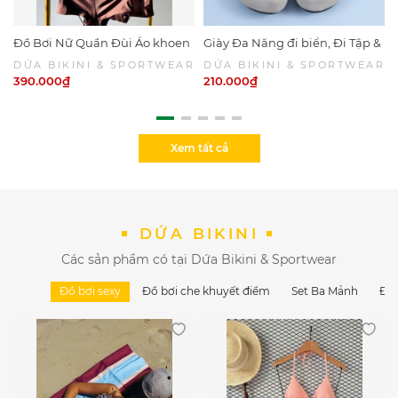
Đồ Bơi Nữ Quần Đùi Áo khoen
Giày Đa Năng đi biển, Đi Tập &
Năng Động Kín Đáo - OCEAN
Đi Dưới Nước , Chống Cắt Trơn
DỨA BIKINI & SPORTWEAR
DỨA BIKINI & SPORTWEAR
BROWN SET | DỨA BIKINI &
Tượt, Không ây Tiếng Ồn Nhẹ
390.000₫
210.000₫
SPORTWEAR
Xem tất cả
DỨA BIKINI
Các sản phẩm có tại Dứa Bikini & Sportwear
Đồ bơi sexy
Đồ bơi che khuyết điểm
Set Ba Mảnh
Đồ 