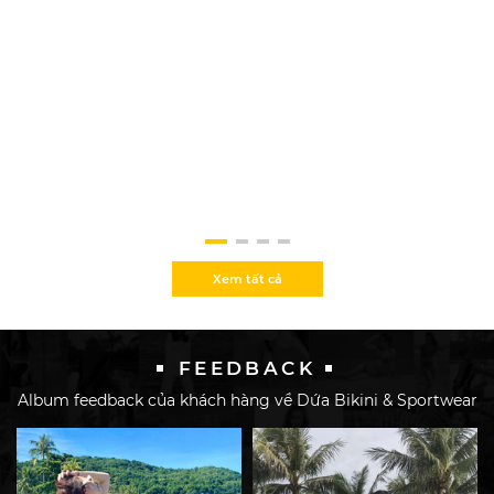
Xem tất cả
FEEDBACK
Album feedback của khách hàng về Dứa Bikini & Sportwear