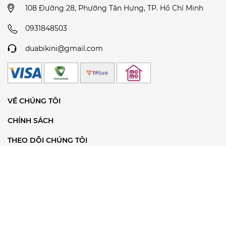
108 Đường 28, Phường Tân Hưng, TP. Hồ Chí Minh
0931848503
duabikini@gmail.com
VỀ CHÚNG TÔI
CHÍNH SÁCH
THEO DÕI CHÚNG TÔI
ĐĂNG KÝ ĐỂ NHẬN TIN
@ Bản quyền thuộc về Dứa Bikini & Sportwear
Cung cấp bởi
Sapo