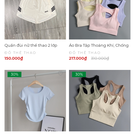
Quần đùi nữ thể thao 2 lớp
Áo Bra Tập Thoáng Khí, Chống
Sport 6049
Sốc Khi CHạy Bộ 6047 | DỨA
ĐỒ THỂ THAO
ĐỒ THỂ THAO
BIKINI & SPORTWEAR
150.000₫
217.000₫
310.000₫