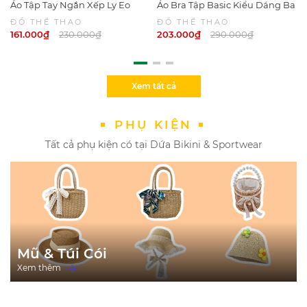
Áo Tập Tay Ngắn Xếp Ly Eo
Áo Bra Tập Basic Kiểu Dáng Ba
Chất Liệu Thoáng Khí Nhanh
Lổ Thể Thao Tôn Dáng 6034
ĐỒ THỂ THAO
ĐỒ THỂ THAO
Khô 6044
161.000₫
230.000₫
203.000₫
290.000₫
Xem tất cả
PHỤ KIỆN
Tất cả phụ kiện có tại Dứa Bikini & Sportwear
Mũ & Túi Cói
Xem thêm