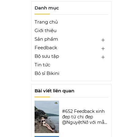
Danh mục
Trang chủ
Giới thiệu
Sản phẩm
Feedback
Bộ sưu tập
Tin tức
Bỏ sỉ Bikini
Bài viết liên quan
#652 Feedback xinh
đẹp từ chị đẹp
@NguyệtNở với mẫu
Luxe Aura Bikini Set |
DỨA BIKINI &