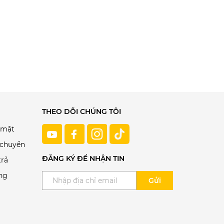
THEO DÕI CHÚNG TÔI
 mật
 chuyển
ĐĂNG KÝ ĐỂ NHẬN TIN
trả
ng
Gửi