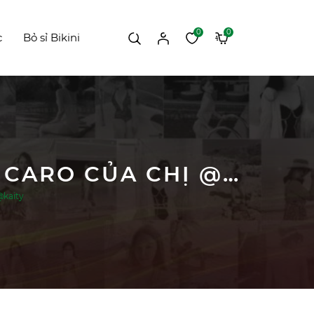
0
0
c
Bỏ sỉ Bikini
#123 FEEDBACK MẪU HAI MẢNH CÁNH TIÊN CARO CỦA CHỊ @KAITY
@kaity