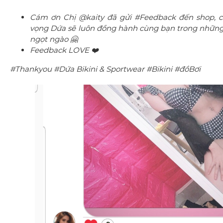
Cám ơn Chị @kaity đã gửi #Feedback đến shop, ch
vọng Dứa sẽ luôn đồng hành cùng bạn trong những 
ngọt ngào 🤗
Feedback LOVE ❤️
#Thankyou #Dứa Bikini & Sportwear #Bikini #đồBơi