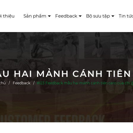
i thiệu
Sản phẩm
Feedback
Bộ sưu tập
Tin tứ
chủ
Feedback
#123 Feedback mẫu hai mảnh cánh tiên caro của chị 