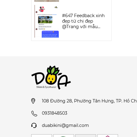
SPORTWEAR
#647 Feedback xinh
đẹp từ chị đẹp
@Trang với mẫu
Keva Bikini Set | DỨA
BIKINI &
SPORTWEAR
108 Đường 28, Phường Tân Hưng, TP. Hồ Ch
0931848503
duabikini@gmail.com