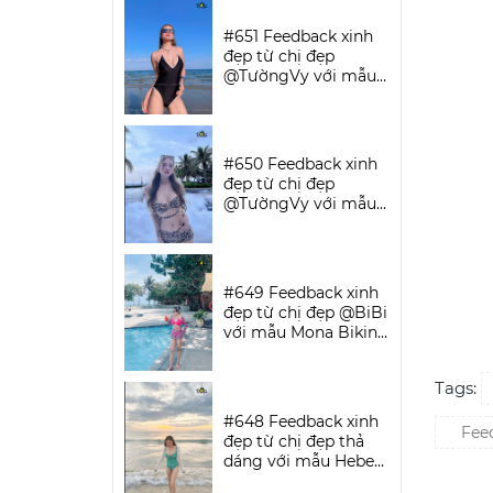
SPORTWEAR
#651 Feedback xinh
đẹp từ chị đẹp
@TườngVy với mẫu
Bodysuit Sassy |
DỨA BIKINI &
SPORTWEAR
#650 Feedback xinh
đẹp từ chị đẹp
@TườngVy với mẫu
Beora Bikini Set |
DỨA BIKINI &
SPORTWEAR
#649 Feedback xinh
đẹp từ chị đẹp @BiBi
với mẫu Mona Bikini
Set | DỨA BIKINI &
SPORTWEAR
Tags:
#648 Feedback xinh
Feed
đẹp từ chị đẹp thả
dáng với mẫu Hebe
Bikini | DỨA BIKINI &