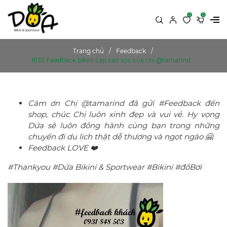
0
0
Trang chủ
Feedback
#135 Feedback bikini cạp cao sọc của chị @tamarind
Cám ơn Chị @tamarind đã gửi #Feedback đến
shop, chúc Chị luôn xinh đẹp và vui vẻ. Hy vọng
Dứa sẽ luôn đồng hành cùng bạn trong những
chuyến đi du lịch thật dễ thương và ngọt ngào 🤗
Feedback LOVE ❤️
#Thankyou #Dứa Bikini & Sportwear #Bikini #đồBơi