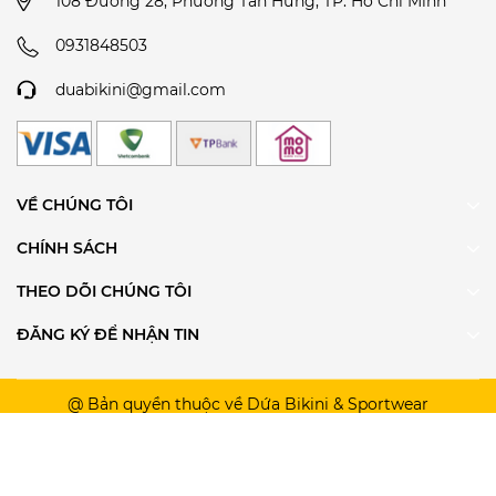
108 Đường 28, Phường Tân Hưng, TP. Hồ Chí Minh
0931848503
duabikini@gmail.com
VỀ CHÚNG TÔI
CHÍNH SÁCH
THEO DÕI CHÚNG TÔI
ĐĂNG KÝ ĐỂ NHẬN TIN
@ Bản quyền thuộc về Dứa Bikini & Sportwear
Cung cấp bởi
Sapo