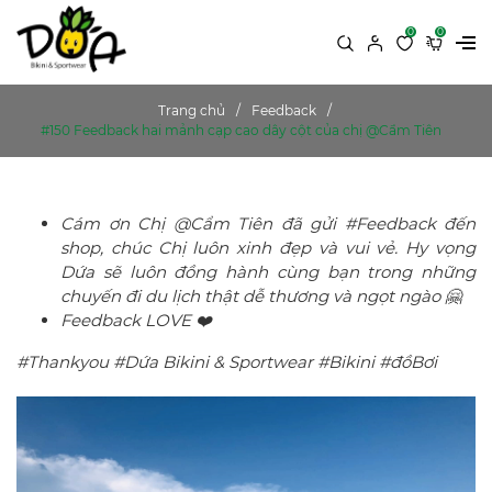
0
0
Trang chủ
Feedback
#150 Feedback hai mảnh cạp cao dây cột của chị @Cẩm Tiên
Cám ơn Chị @Cẩm Tiên đã gửi #Feedback đến
shop, chúc Chị luôn xinh đẹp và vui vẻ. Hy vọng
Dứa sẽ luôn đồng hành cùng bạn trong những
chuyến đi du lịch thật dễ thương và ngọt ngào 🤗
Feedback LOVE ❤️
#Thankyou #Dứa Bikini & Sportwear #Bikini #đồBơi