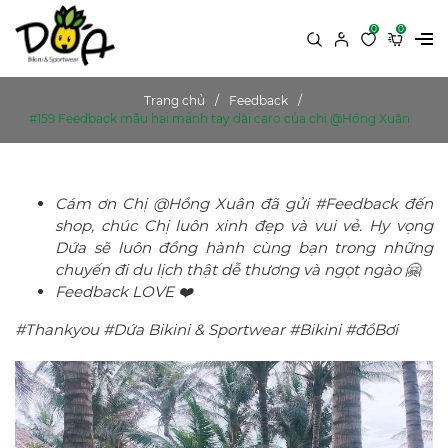
0
0
Trang chủ
Feedback
#159 Feedback mẫu hai mảnh tay dài caro của chị @Hồng Xuân
Cám ơn Chị @Hồng Xuân đã gửi #Feedback đến
shop, chúc Chị luôn xinh đẹp và vui vẻ. Hy vọng
Dứa sẽ luôn đồng hành cùng bạn trong những
chuyến đi du lịch thật dễ thương và ngọt ngào 🤗
Feedback LOVE ❤️
#Thankyou #Dứa Bikini & Sportwear #Bikini #đồBơi