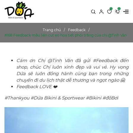
0
0
Trang chủ
Feedback
#168 Feedback mẫu liền cut eo họa tiết phối trắng của chị @Tịnh Văn
Cám ơn Chị @Tịnh Văn đã gửi #Feedback đến
shop, chúc Chị luôn xinh đẹp và vui vẻ. Hy vọng
Dứa sẽ luôn đồng hành cùng bạn trong những
chuyến đi du lịch thật dễ thương và ngọt ngào 🤗
Feedback LOVE ❤️
#Thankyou #Dứa Bikini & Sportwear #Bikini #đồBơi