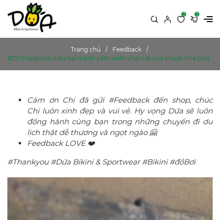
0
0
Trang chủ
Feedback
#217 Feedback mẫu hai mảnh yếm xanh chấm bi của khách nhà Dứa
Cám ơn Chị đã gửi #Feedback đến shop, chúc
Chị luôn xinh đẹp và vui vẻ. Hy vọng Dứa sẽ luôn
đồng hành cùng bạn trong những chuyến đi du
lịch thật dễ thương và ngọt ngào 🤗
Feedback LOVE ❤️
#Thankyou #Dứa Bikini & Sportwear #Bikini #đồBơi