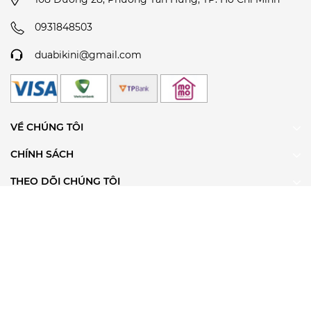
0931848503
duabikini@gmail.com
VỀ CHÚNG TÔI
CHÍNH SÁCH
THEO DÕI CHÚNG TÔI
ĐĂNG KÝ ĐỂ NHẬN TIN
@ Bản quyền thuộc về Dứa Bikini & Sportwear
Cung cấp bởi
Sapo