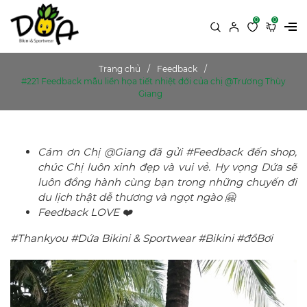
0
0
Trang chủ
Feedback
#221 Feedback mẫu liền họa tiết nhiệt đới của chị @Trương Thùy
Giang
Cám ơn Chị @Giang đã gửi #Feedback đến shop,
chúc Chị luôn xinh đẹp và vui vẻ. Hy vọng Dứa sẽ
luôn đồng hành cùng bạn trong những chuyến đi
du lịch thật dễ thương và ngọt ngào 🤗
Feedback LOVE ❤️
#Thankyou #Dứa Bikini & Sportwear #Bikini #đồBơi