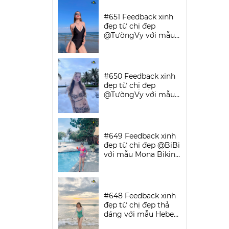
SPORTWEAR
#651 Feedback xinh
đẹp từ chị đẹp
@TườngVy với mẫu
Bodysuit Sassy |
DỨA BIKINI &
SPORTWEAR
#650 Feedback xinh
đẹp từ chị đẹp
@TườngVy với mẫu
Beora Bikini Set |
DỨA BIKINI &
SPORTWEAR
#649 Feedback xinh
đẹp từ chị đẹp @BiBi
với mẫu Mona Bikini
Set | DỨA BIKINI &
SPORTWEAR
#648 Feedback xinh
đẹp từ chị đẹp thả
dáng với mẫu Hebe
Bikini | DỨA BIKINI &