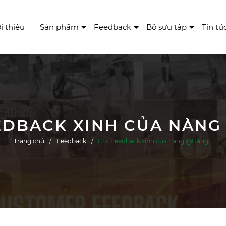
i thiệu
Sản phẩm
Feedback
Bộ sưu tập
Tin tứ
EDBACK XINH CỦA NÀN
Trang chủ
Feedback
#24 Feedback xinh của nàng @Hằng