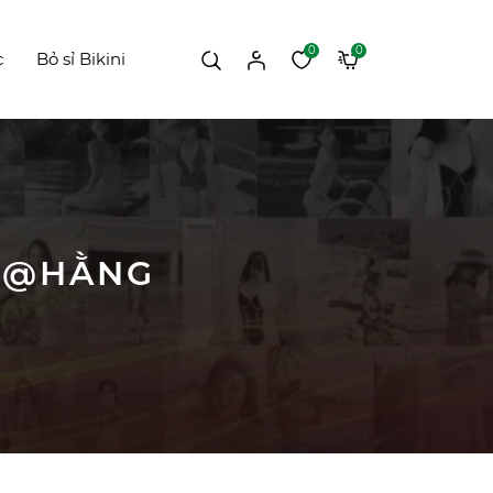
0
0
c
Bỏ sỉ Bikini
G @HẰNG