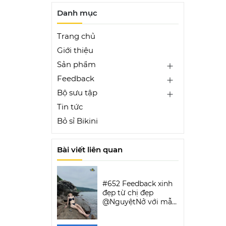
Danh mục
Trang chủ
Giới thiệu
Sản phẩm
Feedback
Bộ sưu tập
Tin tức
Bỏ sỉ Bikini
Bài viết liên quan
#652 Feedback xinh
đẹp từ chị đẹp
@NguyệtNở với mẫu
Luxe Aura Bikini Set |
DỨA BIKINI &