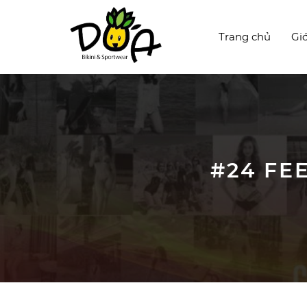
Trang chủ
Giớ
#24 FE