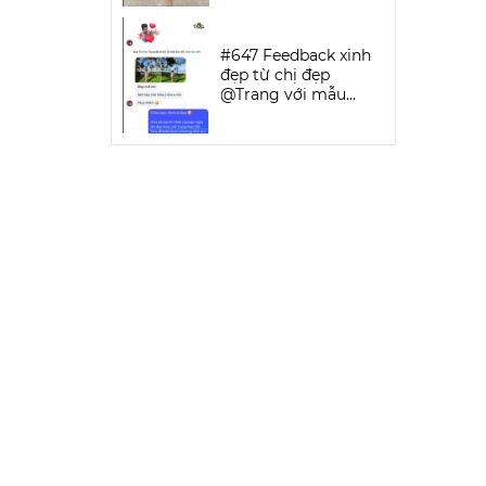
SPORTWEAR
#647 Feedback xinh
đẹp từ chị đẹp
@Trang với mẫu
Keva Bikini Set | DỨA
BIKINI &
SPORTWEAR