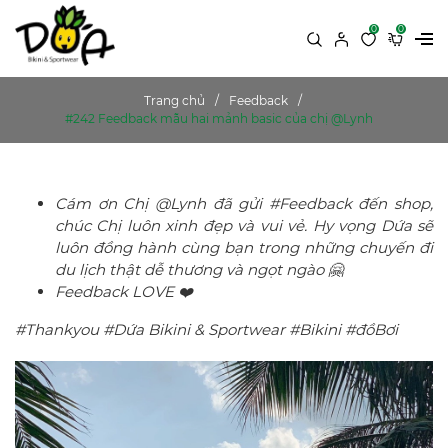
0
0
Trang chủ
Feedback
#242 Feedback mẫu hai mảnh basic của chị @Lynh
Cám ơn Chị @Lynh đã gửi #Feedback đến shop,
chúc Chị luôn xinh đẹp và vui vẻ. Hy vọng Dứa sẽ
luôn đồng hành cùng bạn trong những chuyến đi
du lịch thật dễ thương và ngọt ngào 🤗
Feedback LOVE ❤️
#Thankyou #Dứa Bikini & Sportwear #Bikini #đồBơi