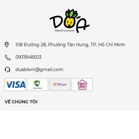
108 Đường 28, Phường Tân Hưng, TP. Hồ Chí Minh
0931848503
duabikini@gmail.com
VỀ CHÚNG TÔI
CHÍNH SÁCH
THEO DÕI CHÚNG TÔI
ĐĂNG KÝ ĐỂ NHẬN TIN