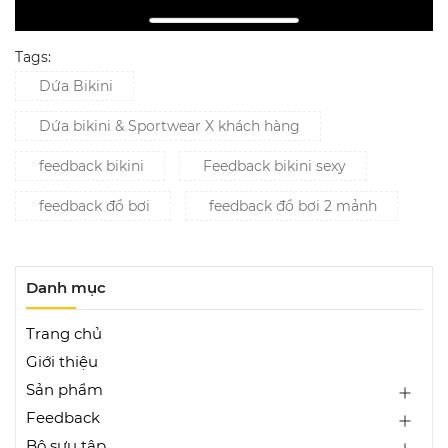
Tags:
Dứa Bikini
Dứa bikini & Sportwear X khách hàng
feedback bikini
Feedback bikini sexy
feedback đồ bơi
feedback đồ bơi 2 mảnh
Danh mục
Trang chủ
Giới thiệu
Sản phẩm
Feedback
Bộ sưu tập