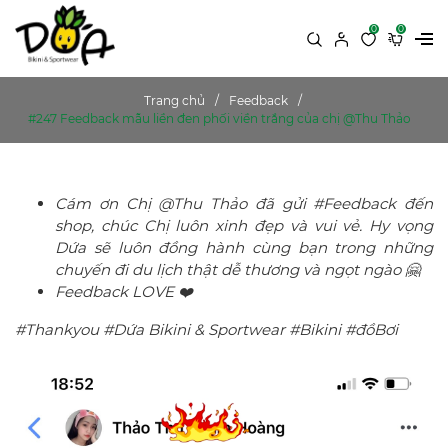
0
0
Trang chủ
Feedback
#247 Feedback mẫu liền đen phối viền trắng của chị @Thu Thảo
Cám ơn Chị @Thu Thảo đã gửi #Feedback đến
shop, chúc Chị luôn xinh đẹp và vui vẻ. Hy vọng
Dứa sẽ luôn đồng hành cùng bạn trong những
chuyến đi du lịch thật dễ thương và ngọt ngào 🤗
Feedback LOVE ❤️
#Thankyou #Dứa Bikini & Sportwear #Bikini #đồBơi