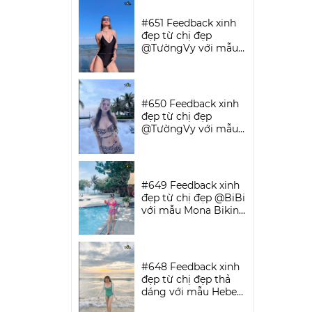
SPORTWEAR
#651 Feedback xinh
đẹp từ chị đẹp
@TườngVy với mẫu
Bodysuit Sassy |
DỨA BIKINI &
SPORTWEAR
#650 Feedback xinh
đẹp từ chị đẹp
@TườngVy với mẫu
Beora Bikini Set |
DỨA BIKINI &
SPORTWEAR
#649 Feedback xinh
đẹp từ chị đẹp @BiBi
với mẫu Mona Bikini
Set | DỨA BIKINI &
SPORTWEAR
#648 Feedback xinh
đẹp từ chị đẹp thả
dáng với mẫu Hebe
Bikini | DỨA BIKINI &