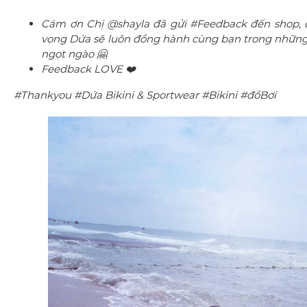
Cám ơn Chị @shayla đã gửi #Feedback đến shop, ch
vọng Dứa sẽ luôn đồng hành cùng bạn trong những 
ngọt ngào 🤗
Feedback LOVE ❤️
#Thankyou #Dứa Bikini & Sportwear #Bikini #đồBơi