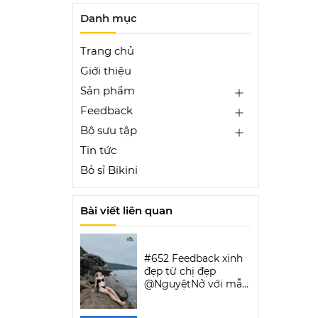
Danh mục
Trang chủ
Giới thiệu
Sản phẩm
Feedback
Bộ sưu tập
Tin tức
Bỏ sỉ Bikini
Bài viết liên quan
#652 Feedback xinh
đẹp từ chị đẹp
@NguyệtNở với mẫu
Luxe Aura Bikini Set |
DỨA BIKINI &