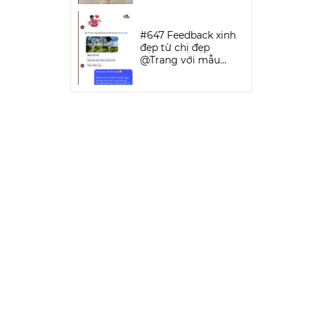
SPORTWEAR
#647 Feedback xinh
đẹp từ chị đẹp
@Trang với mẫu
Keva Bikini Set | DỨA
BIKINI &
SPORTWEAR