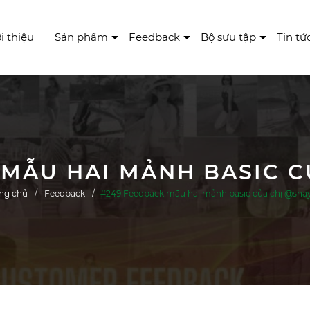
i thiệu
Sản phẩm
Feedback
Bộ sưu tập
Tin tứ
 MẪU HAI MẢNH BASIC C
ng chủ
Feedback
#249 Feedback mẫu hai mảnh basic của chị @shay