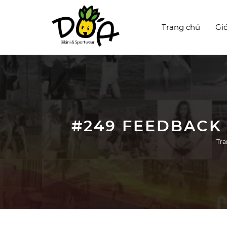
Trang chủ
Giớ
#249 FEEDBACK
Tra