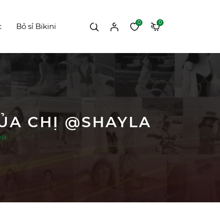
0
0
c
Bỏ sỉ Bikini
ỦA CHỊ @SHAYLA
la