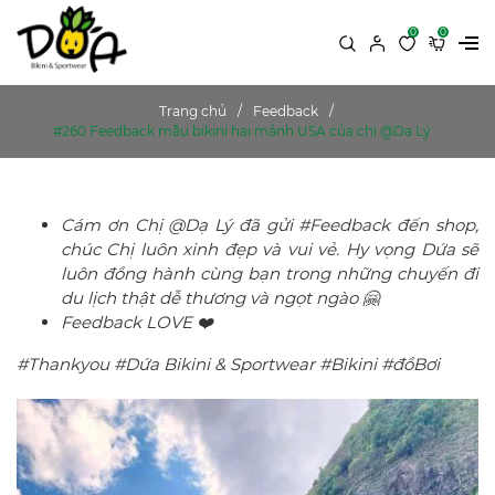
0
0
Trang chủ
Feedback
#260 Feedback mẫu bikini hai mảnh USA của chị @Dạ Lý
Cám ơn Chị @Dạ Lý đã gửi #Feedback đến shop,
chúc Chị luôn xinh đẹp và vui vẻ. Hy vọng Dứa sẽ
luôn đồng hành cùng bạn trong những chuyến đi
du lịch thật dễ thương và ngọt ngào 🤗
Feedback LOVE ❤️
#Thankyou #Dứa Bikini & Sportwear #Bikini #đồBơi