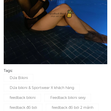
Tags:
Dứa Bikini
Dứa bikini & Sportwear X khách hàng
feedback bikini
Feedback bikini sexy
feedback đồ bơi
feedback đồ bơi 2 mảnh