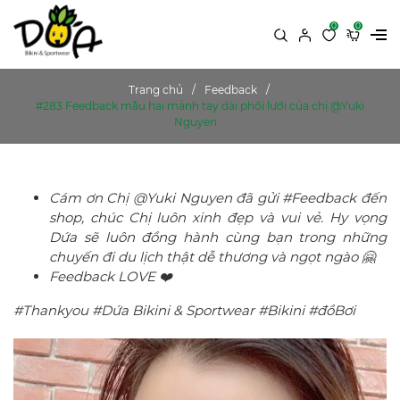
0
0
Trang chủ
Feedback
#283 Feedback mẫu hai mảnh tay dài phối lưới của chị @Yuki
Nguyen
Cám ơn Chị @Yuki Nguyen đã gửi #Feedback đến
shop, chúc Chị luôn xinh đẹp và vui vẻ. Hy vọng
Dứa sẽ luôn đồng hành cùng bạn trong những
chuyến đi du lịch thật dễ thương và ngọt ngào 🤗
Feedback LOVE ❤️
#Thankyou #Dứa Bikini & Sportwear #Bikini #đồBơi