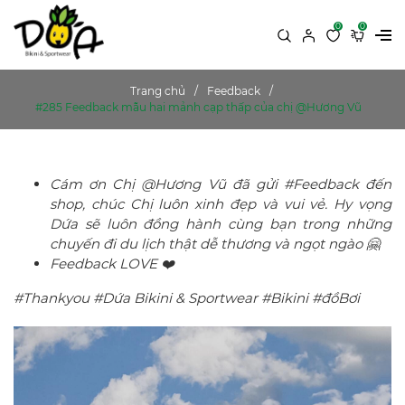
0
0
Trang chủ
Feedback
#285 Feedback mẫu hai mảnh cạp thấp của chị @Hương Vũ
Cám ơn Chị @Hương Vũ đã gửi #Feedback đến
shop, chúc Chị luôn xinh đẹp và vui vẻ. Hy vọng
Dứa sẽ luôn đồng hành cùng bạn trong những
chuyến đi du lịch thật dễ thương và ngọt ngào 🤗
Feedback LOVE ❤️
#Thankyou #Dứa Bikini & Sportwear #Bikini #đồBơi