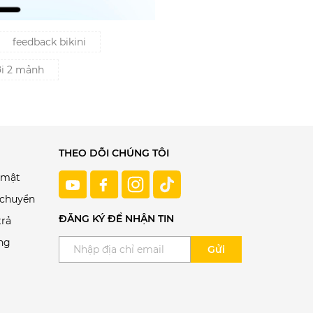
feedback bikini
ơi 2 mảnh
THEO DÕI CHÚNG TÔI
 mật
 chuyển
ĐĂNG KÝ ĐỂ NHẬN TIN
trả
ng
Gửi