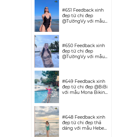
SPORTWEAR
#651 Feedback xinh
đẹp từ chị đẹp
@TườngVy với mẫu
Bodysuit Sassy |
DỨA BIKINI &
SPORTWEAR
#650 Feedback xinh
đẹp từ chị đẹp
@TườngVy với mẫu
Beora Bikini Set |
DỨA BIKINI &
SPORTWEAR
#649 Feedback xinh
đẹp từ chị đẹp @BiBi
với mẫu Mona Bikini
Set | DỨA BIKINI &
SPORTWEAR
#648 Feedback xinh
đẹp từ chị đẹp thả
dáng với mẫu Hebe
Bikini | DỨA BIKINI &