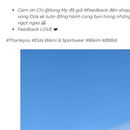
Cám ơn Chị @Song My đã gửi #Feedback đến shop, c
vọng Dứa sẽ luôn đồng hành cùng bạn trong những 
ngọt ngào 🤗
Feedback LOVE ❤️
#Thankyou #Dứa Bikini & Sportwear #Bikini #đồBơi