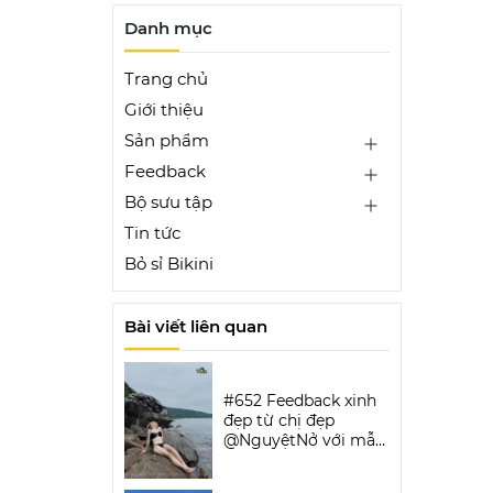
Danh mục
Trang chủ
Giới thiệu
Sản phẩm
Feedback
Bộ sưu tập
Tin tức
Bỏ sỉ Bikini
Bài viết liên quan
#652 Feedback xinh
đẹp từ chị đẹp
@NguyệtNở với mẫu
Luxe Aura Bikini Set |
DỨA BIKINI &