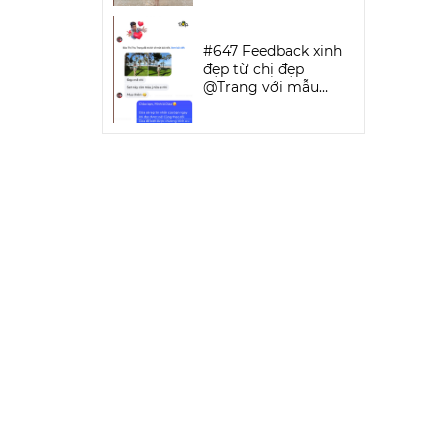
SPORTWEAR
#647 Feedback xinh
đẹp từ chị đẹp
@Trang với mẫu
Keva Bikini Set | DỨA
BIKINI &
SPORTWEAR