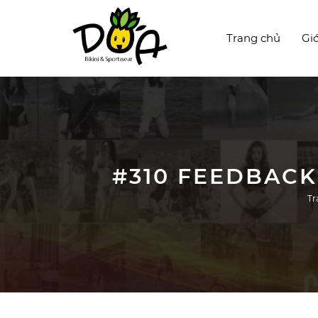
Trang chủ
Giớ
#310 FEEDBACK
Tr