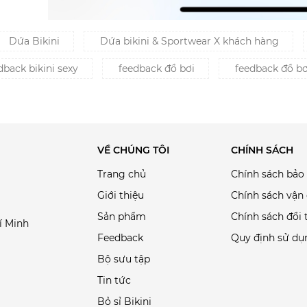
Dứa Bikini
Dứa bikini & Sportwear X khách hàng
back bikini sexy
feedback đồ bơi
feedback đồ b
VỀ CHÚNG TÔI
CHÍNH SÁCH
Trang chủ
Chính sách bảo
Giới thiệu
Chính sách vận
Sản phẩm
Chính sách đổi 
í Minh
Feedback
Quy định sử dụ
Bộ sưu tập
Tin tức
Bỏ sỉ Bikini