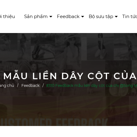
i thiệu
Sản phẩm
Feedback
Bộ sưu tập
Tin tứ
 MẪU LIỀN DÂY CỘT CỦ
ang chủ
Feedback
#310 Feedback mẫu liền dây cột của chị @Song 