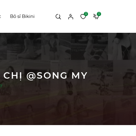
0
0
c
Bỏ sỉ Bikini
A CHỊ @SONG MY
My