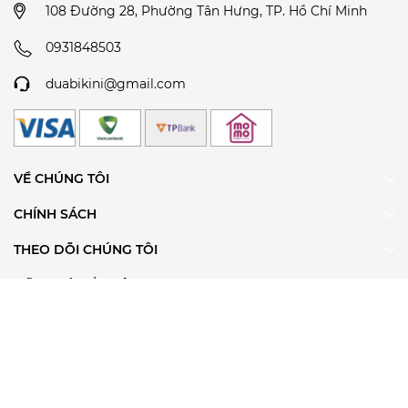
108 Đường 28, Phường Tân Hưng, TP. Hồ Chí Minh
0931848503
duabikini@gmail.com
VỀ CHÚNG TÔI
CHÍNH SÁCH
THEO DÕI CHÚNG TÔI
ĐĂNG KÝ ĐỂ NHẬN TIN
@ Bản quyền thuộc về Dứa Bikini & Sportwear
Cung cấp bởi
Sapo