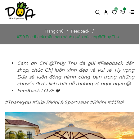
0
0
Trang chủ
Feedback
#319 Feedback mẫu hai mảnh quần của chị @Thủy Thu
Cám ơn Chị @Thủy Thu đã gửi #Feedback đến
shop, chúc Chị luôn xinh đẹp và vui vẻ. Hy vọng
Dứa sẽ luôn đồng hành cùng bạn trong những
chuyến đi du lịch thật dễ thương và ngọt ngào 🤗
Feedback LOVE ❤️
#Thankyou #Dứa Bikini & Sportwear #Bikini #đồBơi