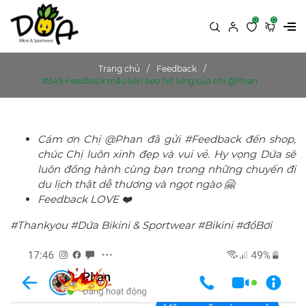
0
0
Trang chủ
Feedback
#349 Feedback mẫu liền beo hở lưng của chị @Phan
Cám ơn Chị @Phan đã gửi #Feedback đến shop,
chúc Chị luôn xinh đẹp và vui vẻ. Hy vọng Dứa sẽ
luôn đồng hành cùng bạn trong những chuyến đi
du lịch thật dễ thương và ngọt ngào 🤗
Feedback LOVE ❤️
#Thankyou #Dứa Bikini & Sportwear #Bikini #đồBơi