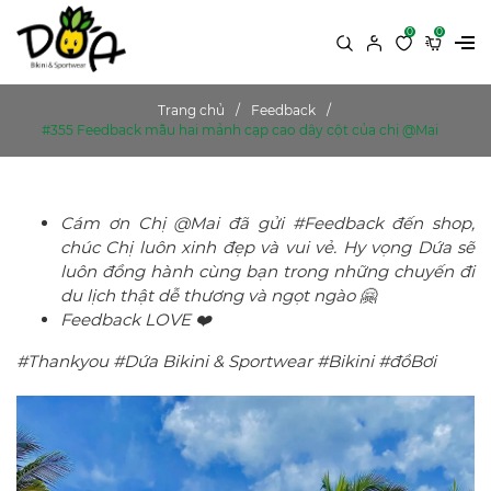
0
0
Trang chủ
Feedback
#355 Feedback mẫu hai mảnh cạp cao dây cột của chị @Mai
Cám ơn Chị @Mai đã gửi #Feedback đến shop,
chúc Chị luôn xinh đẹp và vui vẻ. Hy vọng Dứa sẽ
luôn đồng hành cùng bạn trong những chuyến đi
du lịch thật dễ thương và ngọt ngào 🤗
Feedback LOVE ❤️
#Thankyou #Dứa Bikini & Sportwear #Bikini #đồBơi