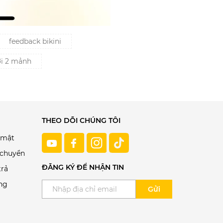
feedback bikini
ơi 2 mảnh
THEO DÕI CHÚNG TÔI
 mật
 chuyển
ĐĂNG KÝ ĐỂ NHẬN TIN
trả
ng
Gửi