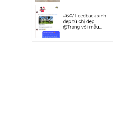
SPORTWEAR
#647 Feedback xinh
đẹp từ chị đẹp
@Trang với mẫu
Keva Bikini Set | DỨA
BIKINI &
SPORTWEAR