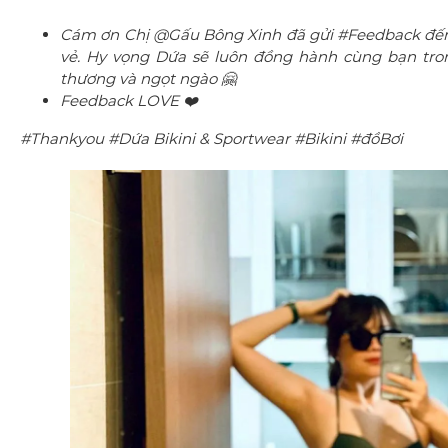
Cám ơn Chị @Gấu Bông Xinh đã gửi #Feedback đến s
vẻ. Hy vọng Dứa sẽ luôn đồng hành cùng bạn tron
thương và ngọt ngào 🤗
Feedback LOVE ❤️
#Thankyou #Dứa Bikini & Sportwear #Bikini #đồBơi