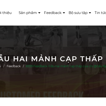
i thiệu
Sản phẩm
Feedback
Bộ sưu tập
Tin tứ
ủ
Feedback
#359 Feedback mẫu hai mảnh cạp thấp của chị @Gấu B