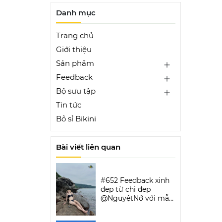
Danh mục
Trang chủ
Giới thiệu
Sản phẩm
Feedback
Bộ sưu tập
Tin tức
Bỏ sỉ Bikini
Bài viết liên quan
#652 Feedback xinh
đẹp từ chị đẹp
@NguyệtNở với mẫu
Luxe Aura Bikini Set |
DỨA BIKINI &