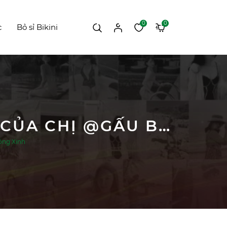
0
0
c
Bỏ sỉ Bikini
#359 FEEDBACK MẪU HAI MẢNH CẠP THẤP CỦA CHỊ @GẤU BÔNG XINH
ông Xinh