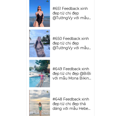
SPORTWEAR
#651 Feedback xinh
đẹp từ chị đẹp
@TườngVy với mẫu
Bodysuit Sassy |
DỨA BIKINI &
SPORTWEAR
#650 Feedback xinh
đẹp từ chị đẹp
@TườngVy với mẫu
Beora Bikini Set |
DỨA BIKINI &
SPORTWEAR
#649 Feedback xinh
đẹp từ chị đẹp @BiBi
với mẫu Mona Bikini
Set | DỨA BIKINI &
SPORTWEAR
#648 Feedback xinh
đẹp từ chị đẹp thả
dáng với mẫu Hebe
Bikini | DỨA BIKINI &