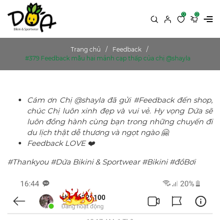
0
0
Trang chủ
Feedback
#379 Feedback mẫu hai mảnh cạp thấp của chị @shayla
Cám ơn Chị @shayla đã gửi #Feedback đến shop,
chúc Chị luôn xinh đẹp và vui vẻ. Hy vọng Dứa sẽ
luôn đồng hành cùng bạn trong những chuyến đi
du lịch thật dễ thương và ngọt ngào 🤗
Feedback LOVE ❤️
#Thankyou #Dứa Bikini & Sportwear #Bikini #đồBơi