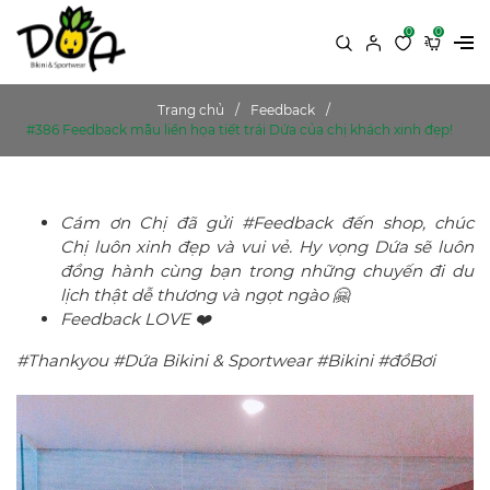
0
0
Trang chủ
Feedback
#386 Feedback mẫu liền họa tiết trái Dứa của chị khách xinh đẹp!
Cám ơn Chị đã gửi #Feedback đến shop, chúc
Chị luôn xinh đẹp và vui vẻ. Hy vọng Dứa sẽ luôn
đồng hành cùng bạn trong những chuyến đi du
lịch thật dễ thương và ngọt ngào 🤗
Feedback LOVE ❤️
#Thankyou #Dứa Bikini & Sportwear #Bikini #đồBơi