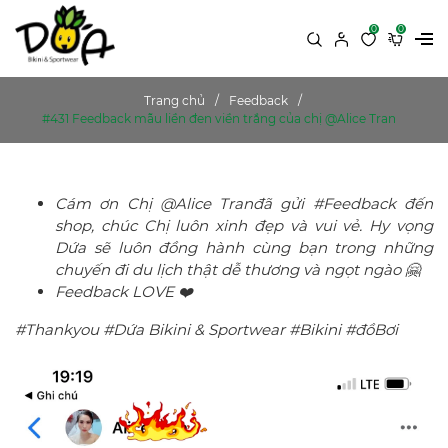
0
0
Trang chủ
Feedback
#431 Feedback mẫu liền đen viền trắng của chị @Alice Tran
Cám ơn Chị @Alice Tranđã gửi #Feedback đến
shop, chúc Chị luôn xinh đẹp và vui vẻ. Hy vọng
Dứa sẽ luôn đồng hành cùng bạn trong những
chuyến đi du lịch thật dễ thương và ngọt ngào 🤗
Feedback LOVE ❤️
#Thankyou #Dứa Bikini & Sportwear #Bikini #đồBơi