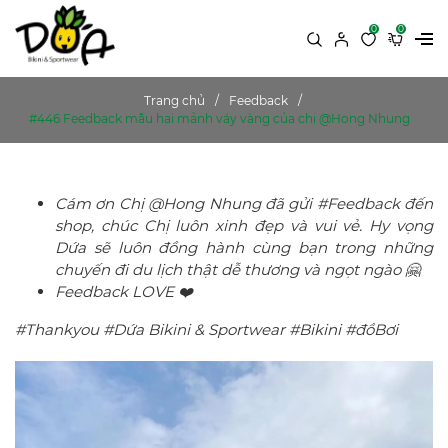
0
0
Trang chủ
Feedback
#446 Feedback mẫu hai mảnh váy vàng của chị @Hong Nhung
Cám ơn Chị @Hong Nhung đã gửi #Feedback đến
shop, chúc Chị luôn xinh đẹp và vui vẻ. Hy vọng
Dứa sẽ luôn đồng hành cùng bạn trong những
chuyến đi du lịch thật dễ thương và ngọt ngào 🤗
Feedback LOVE ❤️
#Thankyou #Dứa Bikini & Sportwear #Bikini #đồBơi