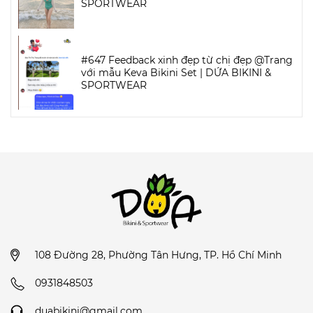
SPORTWEAR
#647 Feedback xinh đẹp từ chị đẹp @Trang
với mẫu Keva Bikini Set | DỨA BIKINI &
SPORTWEAR
108 Đường 28, Phường Tân Hưng, TP. Hồ Chí Minh
0931848503
duabikini@gmail.com