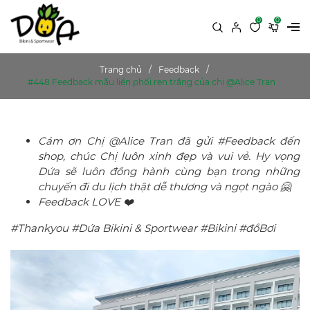
0
0
Trang chủ
Feedback
#448 Feedback mẫu liền phối ren trắng của chị @Alice Tran
Cám ơn Chị @Alice Tran đã gửi #Feedback đến
shop, chúc Chị luôn xinh đẹp và vui vẻ. Hy vọng
Dứa sẽ luôn đồng hành cùng bạn trong những
chuyến đi du lịch thật dễ thương và ngọt ngào 🤗
Feedback LOVE ❤️
#Thankyou #Dứa Bikini & Sportwear #Bikini #đồBơi