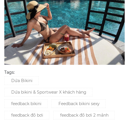
Tags:
Dứa Bikini
Dứa bikini & Sportwear X khách hàng
feedback bikini
Feedback bikini sexy
feedback đồ bơi
feedback đồ bơi 2 mảnh