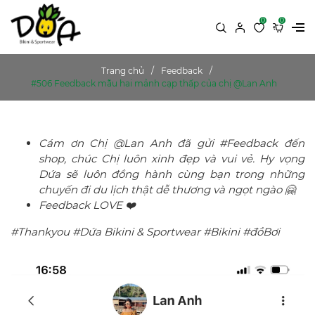
0
0
Trang chủ
Feedback
#506 Feedback mẫu hai mảnh cạp thấp của chị @Lan Anh
Cám ơn Chị @Lan Anh đã gửi #Feedback đến
shop, chúc Chị luôn xinh đẹp và vui vẻ. Hy vọng
Dứa sẽ luôn đồng hành cùng bạn trong những
chuyến đi du lịch thật dễ thương và ngọt ngào 🤗
Feedback LOVE ❤️
#Thankyou #Dứa Bikini & Sportwear #Bikini #đồBơi