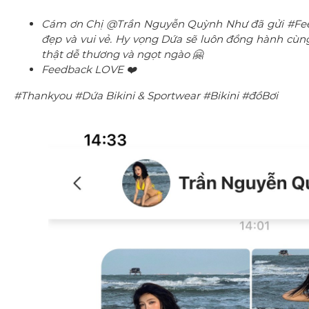
Cám ơn Chị @Trần Nguyễn Quỳnh Như đã gửi #Feed
đẹp và vui vẻ. Hy vọng Dứa sẽ luôn đồng hành cùn
thật dễ thương và ngọt ngào 🤗
Feedback LOVE ❤️
#Thankyou #Dứa Bikini & Sportwear #Bikini #đồBơi