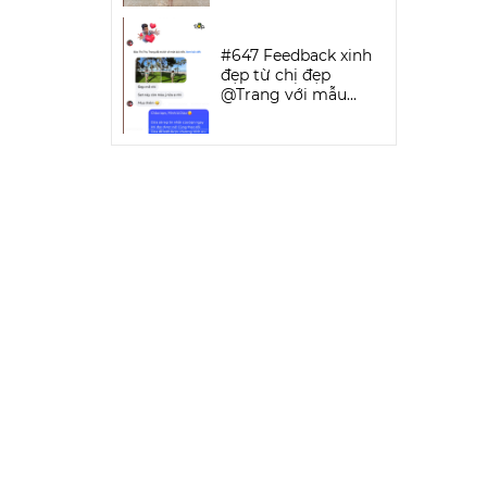
SPORTWEAR
#647 Feedback xinh
đẹp từ chị đẹp
@Trang với mẫu
Keva Bikini Set | DỨA
BIKINI &
SPORTWEAR