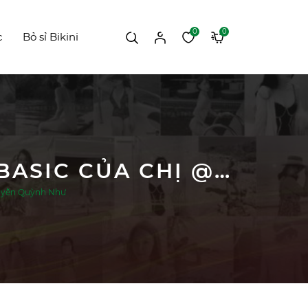
0
0
c
Bỏ sỉ Bikini
#513 FEEDBACK MẪU HAI MẢNH CẠP THẤP BASIC CỦA CHỊ @TRẦN NGUYỄN QUỲNH NHƯ
guyễn Quỳnh Như