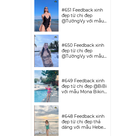
SPORTWEAR
#651 Feedback xinh
đẹp từ chị đẹp
@TườngVy với mẫu
Bodysuit Sassy |
DỨA BIKINI &
SPORTWEAR
#650 Feedback xinh
đẹp từ chị đẹp
@TườngVy với mẫu
Beora Bikini Set |
DỨA BIKINI &
SPORTWEAR
#649 Feedback xinh
đẹp từ chị đẹp @BiBi
với mẫu Mona Bikini
Set | DỨA BIKINI &
SPORTWEAR
#648 Feedback xinh
đẹp từ chị đẹp thả
dáng với mẫu Hebe
Bikini | DỨA BIKINI &