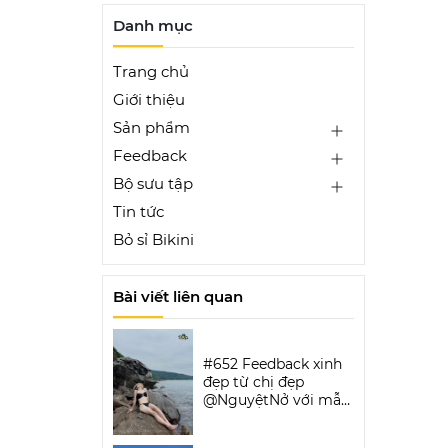
Danh mục
Trang chủ
Giới thiệu
Sản phẩm
Feedback
Bộ sưu tập
Tin tức
Bỏ sỉ Bikini
Bài viết liên quan
#652 Feedback xinh
đẹp từ chị đẹp
@NguyệtNở với mẫu
Luxe Aura Bikini Set |
DỨA BIKINI &