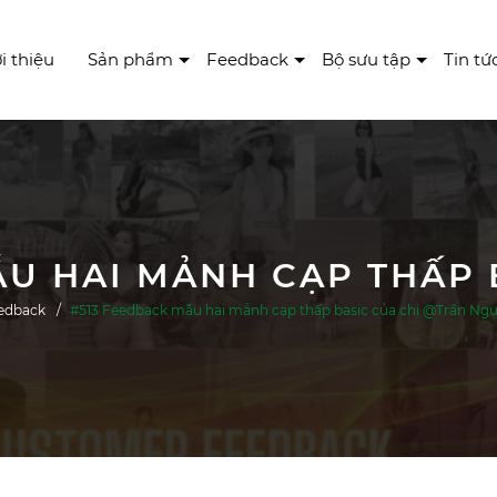
i thiệu
Sản phẩm
Feedback
Bộ sưu tập
Tin tứ
edback
#513 Feedback mẫu hai mảnh cạp thấp basic của chị @Trần N