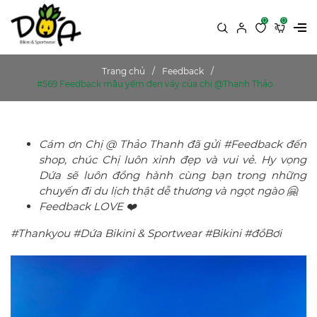
0
0
Trang chủ
Feedback
#569 Feedback mẫu yếm đen váy của chị @Thanh Thảo
Cám ơn Chị @ Thảo Thanh đã gửi #Feedback đến
shop, chúc Chị luôn xinh đẹp và vui vẻ. Hy vọng
Dứa sẽ luôn đồng hành cùng bạn trong những
chuyến đi du lịch thật dễ thương và ngọt ngào 🤗
Feedback LOVE ❤️
#Thankyou #Dứa Bikini & Sportwear #Bikini #đồBơi