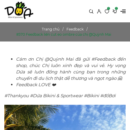
0
0
Trang chủ
Feedback
#570 Feedback liền cut eo ombre của chị @Quỳnh Mai
Cám ơn Chị @Quỳnh Mai đã gửi #Feedback đến
shop, chúc Chị luôn xinh đẹp và vui vẻ. Hy vọng
Dứa sẽ luôn đồng hành cùng bạn trong những
chuyến đi du lịch thật dễ thương và ngọt ngào 🤗
Feedback LOVE ❤️
#Thankyou #Dứa Bikini & Sportwear #Bikini #đồBơi