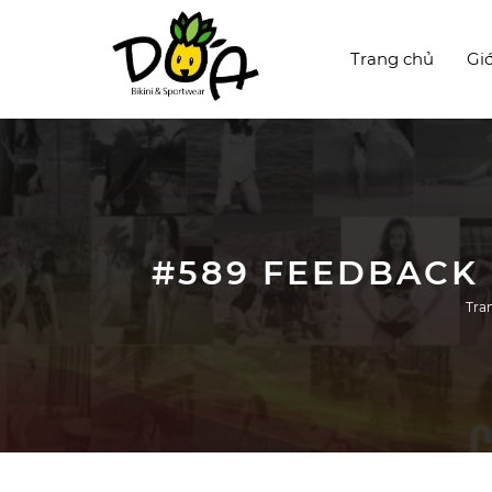
Trang chủ
Giớ
#589 FEEDBACK
Tra