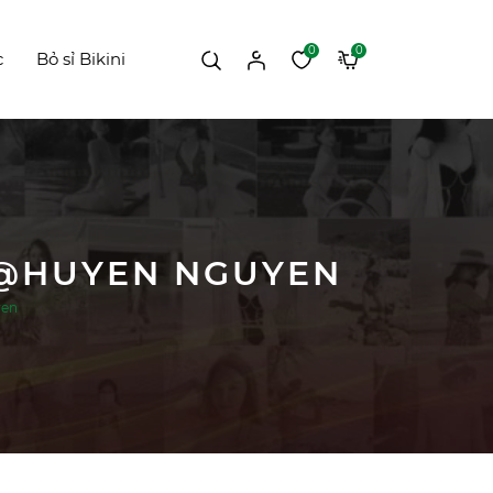
0
0
c
Bỏ sỉ Bikini
 @HUYEN NGUYEN
yen