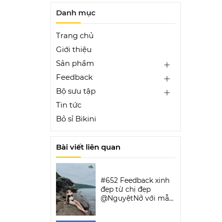
Danh mục
Trang chủ
Giới thiệu
Sản phẩm
Feedback
Bộ sưu tập
Tin tức
Bỏ sỉ Bikini
Bài viết liên quan
#652 Feedback xinh
đẹp từ chị đẹp
@NguyệtNở với mẫu
Luxe Aura Bikini Set |
DỨA BIKINI &