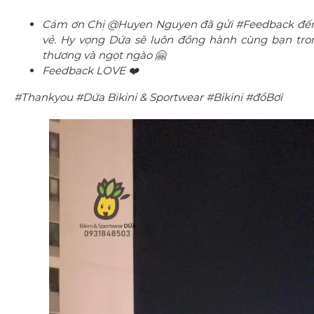
Cám ơn Chị @Huyen Nguyen đã gửi #Feedback đến s
vẻ. Hy vọng Dứa sẽ luôn đồng hành cùng bạn tron
thương và ngọt ngào 🤗
Feedback LOVE ❤️
#Thankyou #Dứa Bikini & Sportwear #Bikini #đồBơi