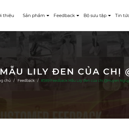
i thiệu
Sản phẩm
Feedback
Bộ sưu tập
Tin tứ
 MẪU LILY ĐEN CỦA CHỊ
ng chủ
Feedback
#589 Feedback Mẫu Lily đen của chị @Huyen Ngu