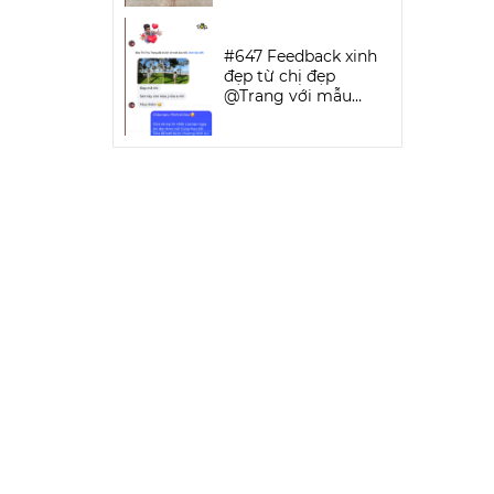
SPORTWEAR
#647 Feedback xinh
đẹp từ chị đẹp
@Trang với mẫu
Keva Bikini Set | DỨA
BIKINI &
SPORTWEAR