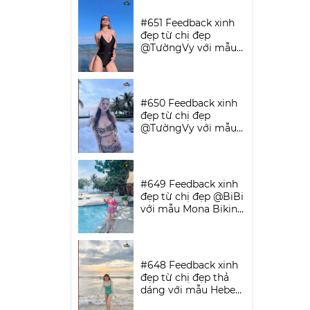
SPORTWEAR
#651 Feedback xinh
đẹp từ chị đẹp
@TườngVy với mẫu
Bodysuit Sassy |
DỨA BIKINI &
SPORTWEAR
#650 Feedback xinh
đẹp từ chị đẹp
@TườngVy với mẫu
Beora Bikini Set |
DỨA BIKINI &
SPORTWEAR
#649 Feedback xinh
đẹp từ chị đẹp @BiBi
với mẫu Mona Bikini
Set | DỨA BIKINI &
SPORTWEAR
#648 Feedback xinh
đẹp từ chị đẹp thả
dáng với mẫu Hebe
Bikini | DỨA BIKINI &