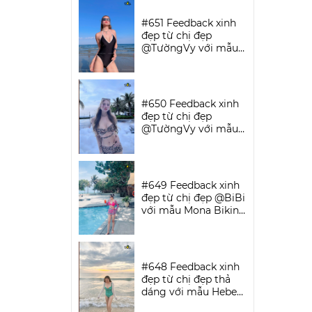
SPORTWEAR
#651 Feedback xinh
đẹp từ chị đẹp
@TườngVy với mẫu
Bodysuit Sassy |
DỨA BIKINI &
SPORTWEAR
#650 Feedback xinh
đẹp từ chị đẹp
@TườngVy với mẫu
Beora Bikini Set |
DỨA BIKINI &
SPORTWEAR
#649 Feedback xinh
đẹp từ chị đẹp @BiBi
với mẫu Mona Bikini
Set | DỨA BIKINI &
SPORTWEAR
#648 Feedback xinh
đẹp từ chị đẹp thả
dáng với mẫu Hebe
Bikini | DỨA BIKINI &