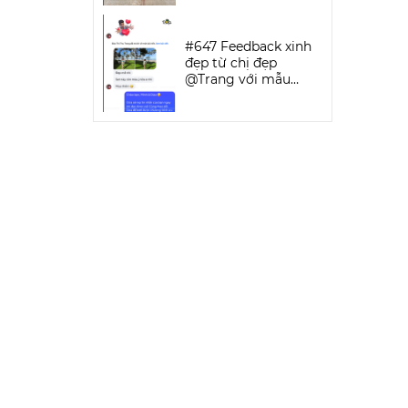
SPORTWEAR
#647 Feedback xinh
đẹp từ chị đẹp
@Trang với mẫu
Keva Bikini Set | DỨA
BIKINI &
SPORTWEAR