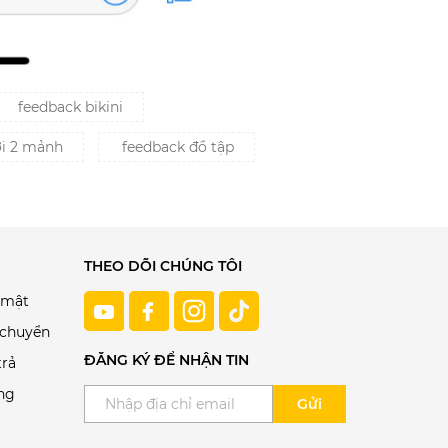
feedback bikini
ơi 2 mảnh
feedback đồ tập
THEO DÕI CHÚNG TÔI
 mật
 chuyển
ĐĂNG KÝ ĐỂ NHẬN TIN
trả
ng
Gửi