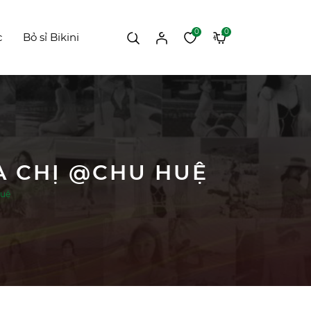
0
0
c
Bỏ sỉ Bikini
A CHỊ @CHU HUỆ
Huệ