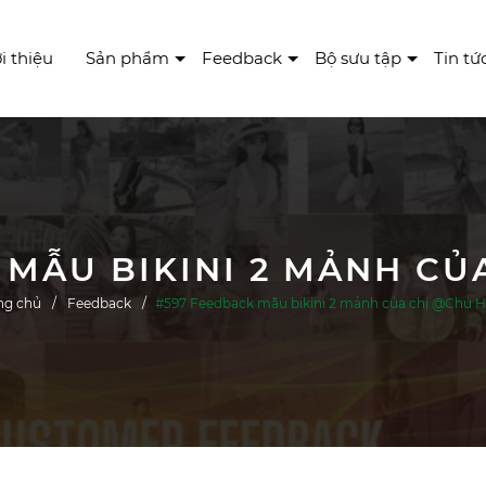
i thiệu
Sản phẩm
Feedback
Bộ sưu tập
Tin tứ
 MẪU BIKINI 2 MẢNH CỦ
ng chủ
Feedback
#597 Feedback mẫu bikini 2 mảnh của chị @Chu 