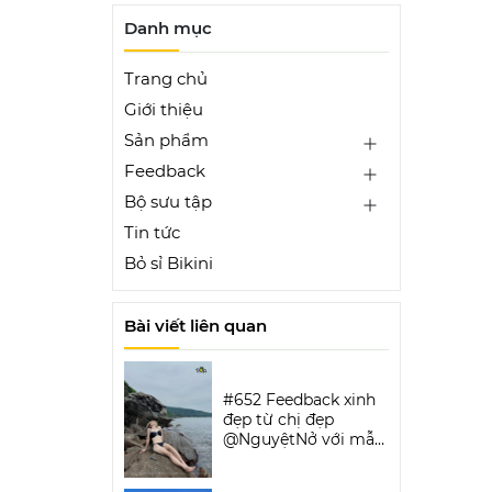
Danh mục
Trang chủ
Giới thiệu
Sản phẩm
Feedback
Bộ sưu tập
Tin tức
Bỏ sỉ Bikini
Bài viết liên quan
#652 Feedback xinh
đẹp từ chị đẹp
@NguyệtNở với mẫu
Luxe Aura Bikini Set |
DỨA BIKINI &