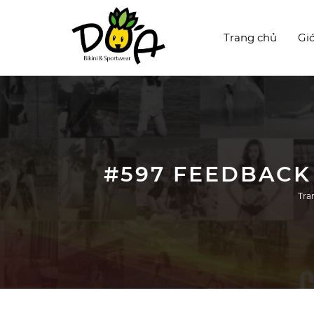
Trang chủ
Giớ
#597 FEEDBACK
Tra