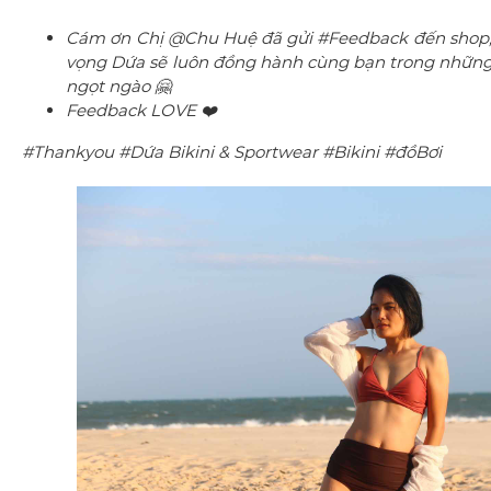
Cám ơn Chị @Chu Huệ đã gửi #Feedback đến shop, c
vọng Dứa sẽ luôn đồng hành cùng bạn trong những 
ngọt ngào 🤗
Feedback LOVE ❤️
#Thankyou #Dứa Bikini & Sportwear #Bikini #đồBơi