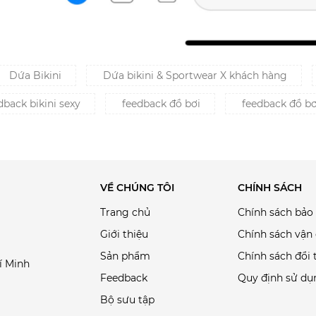
Dứa Bikini
Dứa bikini & Sportwear X khách hàng
back bikini sexy
feedback đồ bơi
feedback đồ b
VỀ CHÚNG TÔI
CHÍNH SÁCH
Trang chủ
Chính sách bảo
Giới thiệu
Chính sách vận
Sản phẩm
Chính sách đổi 
í Minh
Feedback
Quy định sử dụ
Bộ sưu tập