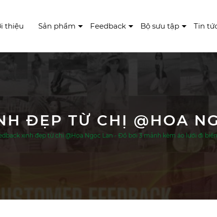
i thiệu
Sản phẩm
Feedback
Bộ sưu tập
Tin tứ
edback xinh đẹp từ chị @Hoa Ngọc Lan - Đồ bơi 3 mảnh kèm áo lưới đi bi