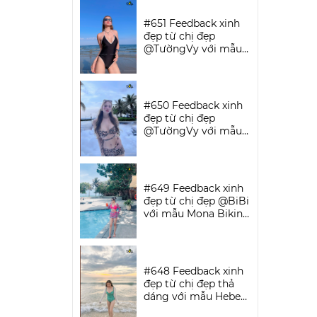
SPORTWEAR
#651 Feedback xinh
đẹp từ chị đẹp
@TườngVy với mẫu
Bodysuit Sassy |
DỨA BIKINI &
SPORTWEAR
#650 Feedback xinh
đẹp từ chị đẹp
@TườngVy với mẫu
Beora Bikini Set |
DỨA BIKINI &
SPORTWEAR
#649 Feedback xinh
đẹp từ chị đẹp @BiBi
với mẫu Mona Bikini
Set | DỨA BIKINI &
SPORTWEAR
#648 Feedback xinh
đẹp từ chị đẹp thả
dáng với mẫu Hebe
Bikini | DỨA BIKINI &