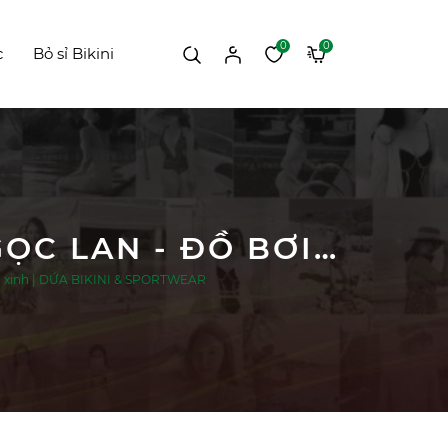
0
0
c
Bỏ sỉ Bikini
#613 FEEDBACK XINH ĐẸP TỪ CHỊ @HOA NGỌC LAN - ĐỒ BƠI 3 MẢNH KÈM ÁO LƯỚI ĐI BIỂN XINH | DỨA BIKINI & SPORTWEAR
ển xinh | DỨA BIKINI & SPORTWEAR