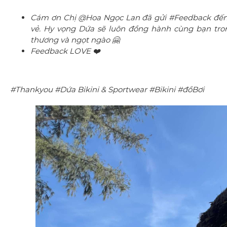
Cám ơn Chị @Hoa Ngọc Lan đã gửi #Feedback đến s
vẻ. Hy vọng Dứa sẽ luôn đồng hành cùng bạn tron
thương và ngọt ngào 🤗
Feedback LOVE ❤️
#Thankyou #Dứa Bikini & Sportwear #Bikini #đồBơi