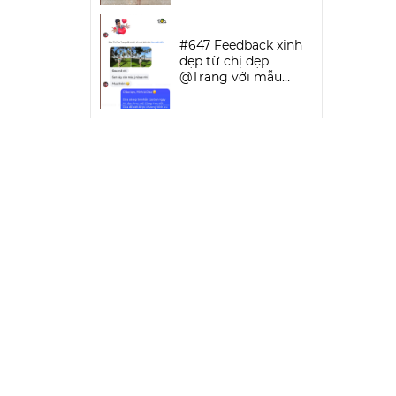
SPORTWEAR
#647 Feedback xinh
đẹp từ chị đẹp
@Trang với mẫu
Keva Bikini Set | DỨA
BIKINI &
SPORTWEAR