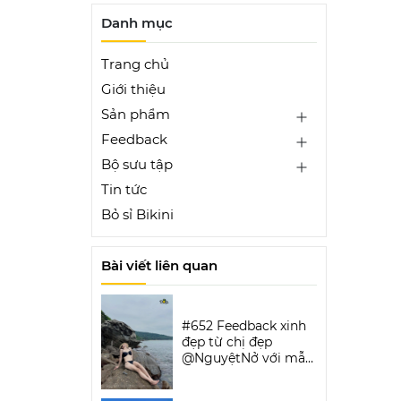
Danh mục
Trang chủ
Giới thiệu
Sản phẩm
Feedback
Bộ sưu tập
Tin tức
Bỏ sỉ Bikini
Bài viết liên quan
#652 Feedback xinh
đẹp từ chị đẹp
@NguyệtNở với mẫu
Luxe Aura Bikini Set |
DỨA BIKINI &