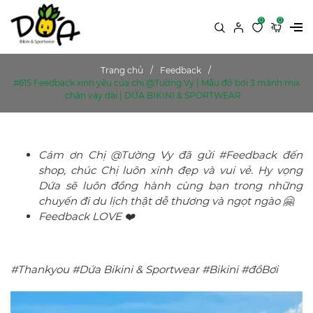
0
0
Trang chủ
Feedback
#615 Feedback xinh yêu của chị @Tường Vy | Mẫu đồ bơi 3 mảnh mix
chân váy dài | DỨA BIKINI & SPORTWEAR
Cám ơn Chị @Tường Vy đã gửi #Feedback đến
shop, chúc Chị luôn xinh đẹp và vui vẻ. Hy vọng
Dứa sẽ luôn đồng hành cùng bạn trong những
chuyến đi du lịch thật dễ thương và ngọt ngào 🤗
Feedback LOVE ❤️
#Thankyou #Dứa Bikini & Sportwear #Bikini #đồBơi