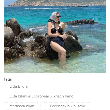
Tags:
Dứa Bikini
Dứa bikini & Sportwear X khách hàng
feedback bikini
Feedback bikini sexy