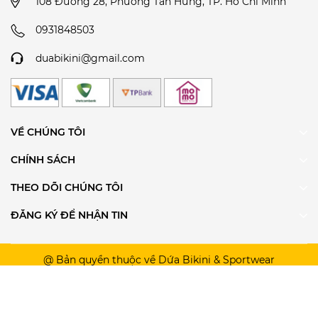
108 Đường 28, Phường Tân Hưng, TP. Hồ Chí Minh
0931848503
duabikini@gmail.com
VỀ CHÚNG TÔI
CHÍNH SÁCH
THEO DÕI CHÚNG TÔI
ĐĂNG KÝ ĐỂ NHẬN TIN
@ Bản quyền thuộc về Dứa Bikini & Sportwear
Cung cấp bởi
Sapo