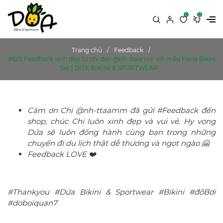
0
0
Trang chủ
Feedback
#625 Feedback xinh đẹp từ chị đẹp @nh-ttaamm với mẫu Hana Bikini
Set | DỨA BIKINI & SPORTWEAR
Cám ơn Chị @nh-ttaamm đã gửi #Feedback đến
shop, chúc Chị luôn xinh đẹp và vui vẻ. Hy vọng
Dứa sẽ luôn đồng hành cùng bạn trong những
chuyến đi du lịch thật dễ thương và ngọt ngào 🤗
Feedback LOVE ❤️
#Thankyou #Dứa Bikini & Sportwear #Bikini #đồBơi
#doboiquan7