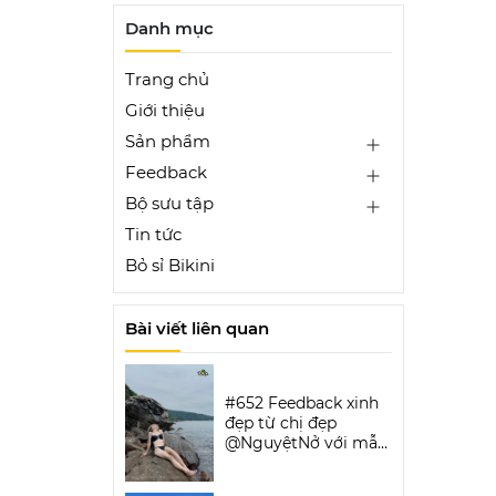
Danh mục
Trang chủ
Giới thiệu
Sản phẩm
Feedback
Bộ sưu tập
Tin tức
Bỏ sỉ Bikini
Bài viết liên quan
#652 Feedback xinh
đẹp từ chị đẹp
@NguyệtNở với mẫu
Luxe Aura Bikini Set |
DỨA BIKINI &