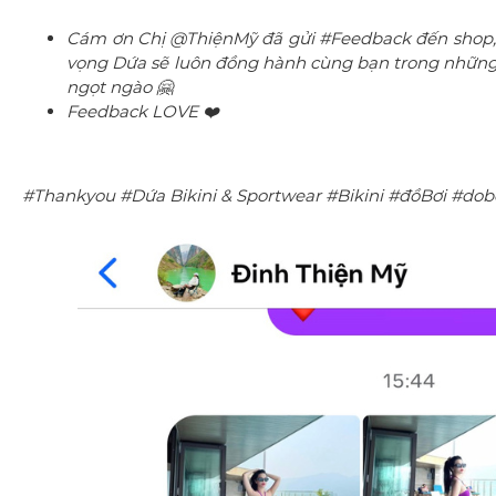
Cám ơn Chị @ThiệnMỹ đã gửi #Feedback đến shop, c
vọng Dứa sẽ luôn đồng hành cùng bạn trong những 
ngọt ngào 🤗
Feedback LOVE ❤️
#Thankyou #Dứa Bikini & Sportwear #Bikini #đồBơi #do