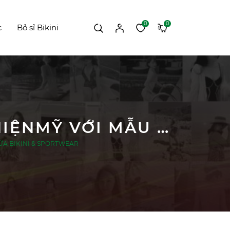
0
0
c
Bỏ sỉ Bikini
#638 FEEDBACK XINH ĐẸP TỪ CHỊ ĐẸP @THIỆNMỸ VỚI MẪU CIARA BIKINI SET | DỨA BIKINI & SPORTWEAR
| DỨA BIKINI & SPORTWEAR