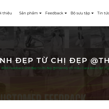
i thiệu
Sản phẩm
Feedback
Bộ sưu tập
Tin tứ
#638 Feedback xinh đẹp từ chị đẹp @ThiệnMỹ với mẫu Ciara Bikini Set 