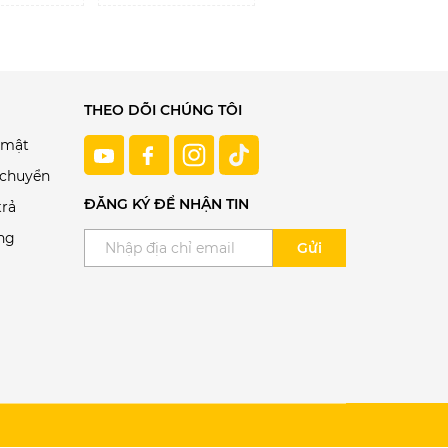
THEO DÕI CHÚNG TÔI
 mật
 chuyển
ĐĂNG KÝ ĐỂ NHẬN TIN
trả
ng
Gửi