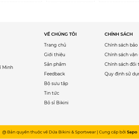
VỀ CHÚNG TÔI
CHÍNH SÁCH
Trang chủ
Chính sách bảo
Giới thiệu
Chính sách vận
Sản phẩm
Chính sách đổi 
í Minh
Feedback
Quy định sử dụ
Bộ sưu tập
Tin tức
Bỏ sỉ Bikini
@ Bản quyền thuộc về Dứa Bikini & Sportwear
|
Cung cấp bởi
Sapo