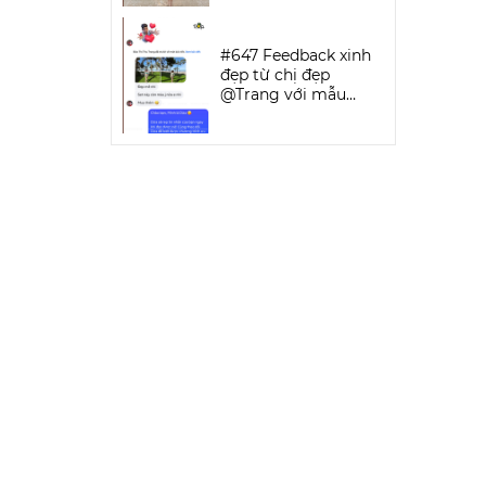
SPORTWEAR
#647 Feedback xinh
đẹp từ chị đẹp
@Trang với mẫu
Keva Bikini Set | DỨA
BIKINI &
SPORTWEAR