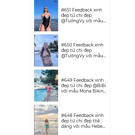
SPORTWEAR
#651 Feedback xinh
đẹp từ chị đẹp
@TườngVy với mẫu
Bodysuit Sassy |
DỨA BIKINI &
SPORTWEAR
#650 Feedback xinh
đẹp từ chị đẹp
@TườngVy với mẫu
Beora Bikini Set |
DỨA BIKINI &
SPORTWEAR
#649 Feedback xinh
đẹp từ chị đẹp @BiBi
với mẫu Mona Bikini
Set | DỨA BIKINI &
SPORTWEAR
#648 Feedback xinh
đẹp từ chị đẹp thả
dáng với mẫu Hebe
Bikini | DỨA BIKINI &