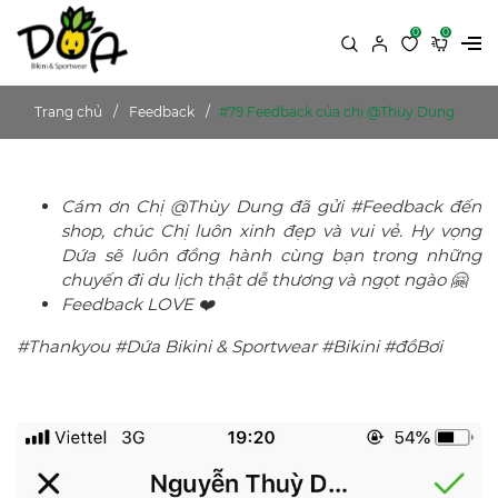
0
0
Trang chủ
Feedback
#79 Feedback của chị @Thùy Dung
Cám ơn Chị @Thùy Dung đã gửi #Feedback đến
shop, chúc Chị luôn xinh đẹp và vui vẻ. Hy vọng
Dứa sẽ luôn đồng hành cùng bạn trong những
chuyến đi du lịch thật dễ thương và ngọt ngào 🤗
Feedback LOVE ❤️
#Thankyou #Dứa Bikini & Sportwear #Bikini #đồBơi