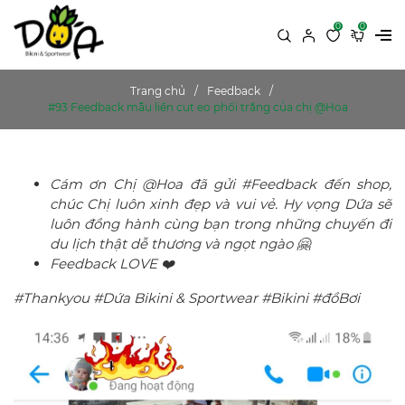
0
0
Trang chủ
Feedback
#93 Feedback mẫu liền cut eo phối trắng của chị @Hoa
Cám ơn Chị @Hoa đã gửi #Feedback đến shop,
chúc Chị luôn xinh đẹp và vui vẻ. Hy vọng Dứa sẽ
luôn đồng hành cùng bạn trong những chuyến đi
du lịch thật dễ thương và ngọt ngào 🤗
Feedback LOVE ❤️
#Thankyou #Dứa Bikini & Sportwear #Bikini #đồBơi