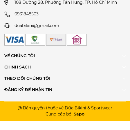
108 Đường 28, Phường Tân Hưng, TP. Hồ Chí Minh
0931848503
duabikini@gmail.com
VỀ CHÚNG TÔI
CHÍNH SÁCH
THEO DÕI CHÚNG TÔI
ĐĂNG KÝ ĐỂ NHẬN TIN
@ Bản quyền thuộc về Dứa Bikini & Sportwear
Cung cấp bởi
Sapo