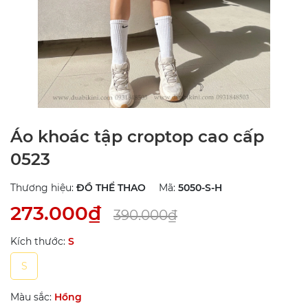
Áo khoác tập croptop cao cấp
0523
Thương hiệu:
ĐỒ THỂ THAO
Mã:
5050-S-H
273.000₫
390.000₫
Kích thước:
S
S
Màu sắc:
Hồng