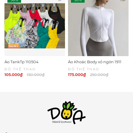
Áo TankTp 110504
Áo Khoác Body xỏ ngón 1911
ĐỒ THỂ THAO
ĐỒ THỂ THAO
105.000₫
150.000₫
175.000₫
250.000₫