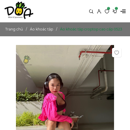
0
0
Trang chủ
Áo khoác tập
Áo khoác tập croptop cao cấp 0523