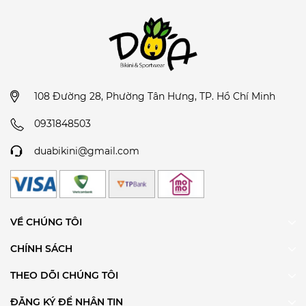
108 Đường 28, Phường Tân Hưng, TP. Hồ Chí Minh
0931848503
duabikini@gmail.com
VỀ CHÚNG TÔI
CHÍNH SÁCH
THEO DÕI CHÚNG TÔI
ĐĂNG KÝ ĐỂ NHẬN TIN