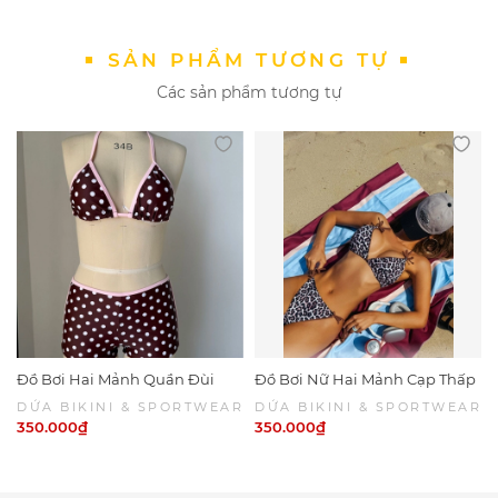
#BikiniCoverUp #BeachOutfit #DoBoBienNu
#ThoiTrangDiBien #AoChoangDiBien #SummerVibes
#BeachStyle #XuyenThauQuyenRu #SexyBeachLook
SẢN PHẨM TƯƠNG TỰ
#DoBoMuaHe #AoLuoiSexy #ThoiTrangNu2025
Các sản phẩm tương tự
Đồ Bơi Hai Mảnh Quần Đùi
Đồ Bơi Nữ Hai Mảnh Cạp Thấp
Chấm Bi Viền Hồng
Da Beo Phối Nâu Sexy | DỨA
DỨA BIKINI & SPORTWEAR
DỨA BIKINI & SPORTWEAR
BIKINI & SPORTWEAR
350.000₫
350.000₫