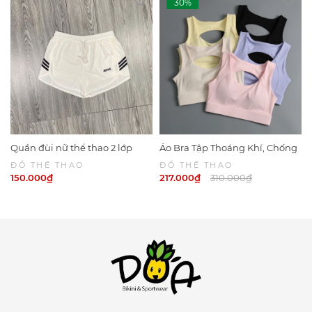
Quần đùi nữ thể thao 2 lớp
Áo Bra Tập Thoáng Khí, Chống
Sport 6049
Sốc Khi CHạy Bộ 6047 | DỨA
ĐỒ THỂ THAO
ĐỒ THỂ THAO
BIKINI & SPORTWEAR
150.000₫
217.000₫
310.000₫