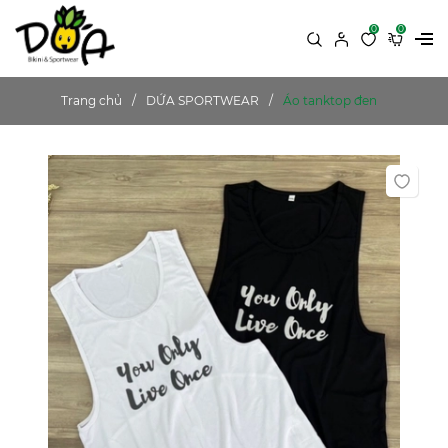
0
0
Trang chủ
DỨA SPORTWEAR
Áo tanktop đen