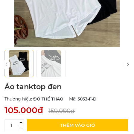
Áo tanktop đen
Thương hiệu:
ĐỒ THỂ THAO
Mã:
5033-F-D
105.000₫
150.000₫
–
THÊM VÀO GIỎ
+