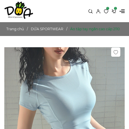
0
0
Trang chủ
DỨA SPORTWEAR
Áo tập tay ngắn cao cấp 2110