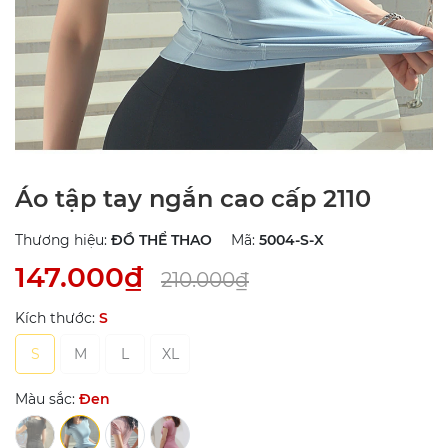
Áo tập tay ngắn cao cấp 2110
Thương hiệu:
ĐỒ THỂ THAO
Mã:
5004-S-X
147.000₫
210.000₫
Kích thước:
S
S
M
L
XL
Màu sắc:
Đen