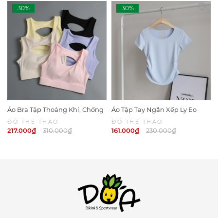
Áo Bra Tập Thoáng Khí, Chống
Áo Tập Tay Ngắn Xếp Ly Eo
Sốc Khi CHạy Bộ 6047 | DỨA
Chất Liệu Thoáng Khí Nhanh
ĐỒ THỂ THAO
ĐỒ THỂ THAO
BIKINI & SPORTWEAR
Khô 6044
217.000₫
310.000₫
161.000₫
230.000₫