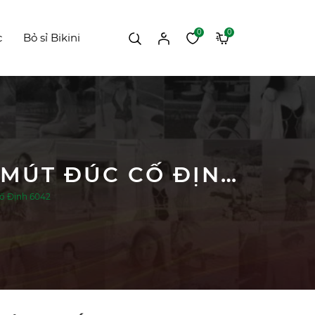
0
0
c
Bỏ sỉ Bikini
ÁO TẬP THỂ THAO, ÁO BRA TẬP GYM, YOGA MÚT ĐÚC CỐ ĐỊNH 6042
ố Định 6042