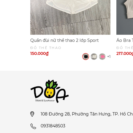
Quần đùi nữ thể thao 2 lớp Sport
Áo Bra 
6049
Khi CHạ
ĐỒ THỂ THAO
ĐỒ TH
SPORT
150.000₫
217.000
+1
108 Đường 28, Phường Tân Hưng, TP. Hồ Ch
0931848503