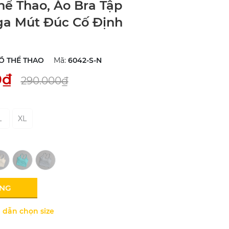
hể Thao, Áo Bra Tập
ga Mút Đúc Cố Định
Ồ THỂ THAO
Mã:
6042-S-N
0₫
290.000₫
L
XL
ÀNG
dẫn chọn size