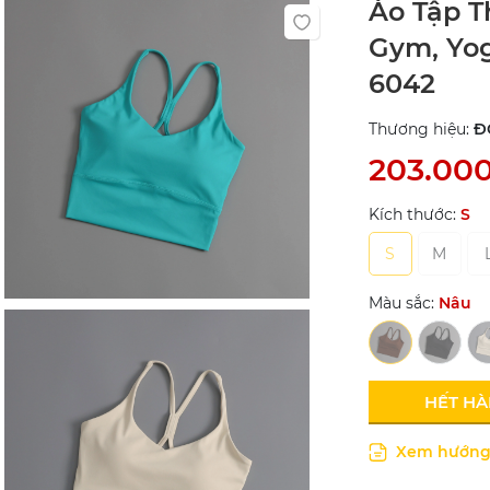
Áo Tập T
Gym, Yo
6042
Thương hiệu:
Đ
203.00
Kích thước:
S
S
M
Màu sắc:
Nâu
HẾT H
Xem hướng 