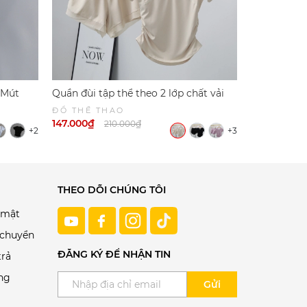
 Mút
Quần đùi tập thể theo 2 lớp chất vải
Áo Tập Tay 
s 6046 |
mềm mịn thoáng khí 6045
Thoáng Khí
ĐỒ THỂ THAO
ĐỒ THỂ T
147.000₫
161.000₫
210.000₫
2
+2
+3
THEO DÕI CHÚNG TÔI
 mật
 chuyển
ĐĂNG KÝ ĐỂ NHẬN TIN
trả
ng
Gửi