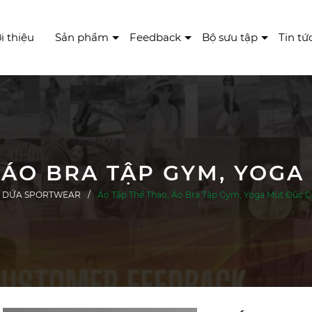
i thiệu
Sản phẩm
Feedback
Bộ sưu tập
Tin tứ
DỨA SPORTWEAR
Áo Tập Thể Thao, Áo Bra Tập Gym, Yoga Mút Đúc C