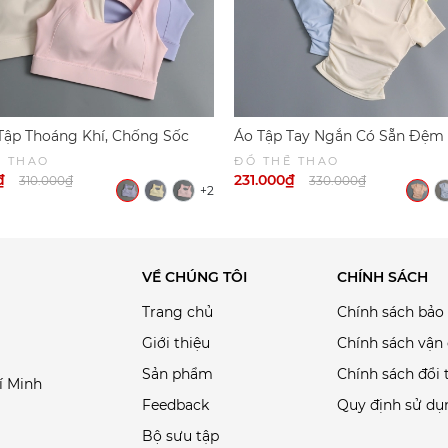
Tập Thoáng Khí, Chống Sốc
Áo Tập Tay Ngắn Có Sẵn Đệm
y Bộ 6047 | DỨA BIKINI &
Đúc, Áo Tập Yoga, Gym, Pilate
Ể THAO
ĐỒ THỂ THAO
WEAR
DỨA BIKINI & SPORTWEAR
₫
231.000₫
310.000₫
330.000₫
+2
VỀ CHÚNG TÔI
CHÍNH SÁCH
Trang chủ
Chính sách bảo
Giới thiệu
Chính sách vận
Sản phẩm
Chính sách đổi 
í Minh
Feedback
Quy định sử dụ
Bộ sưu tập