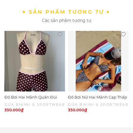
SẢN PHẨM TƯƠNG TỰ
Các sản phẩm tương tự
Đồ Bơi Hai Mảnh Quần Đùi
Đồ Bơi Nữ Hai Mảnh Cạp Thấp
Chấm Bi Viền Hồng
Da Beo Phối Nâu Sexy | DỨA
DỨA BIKINI & SPORTWEAR
DỨA BIKINI & SPORTWEAR
BIKINI & SPORTWEAR
350.000₫
350.000₫