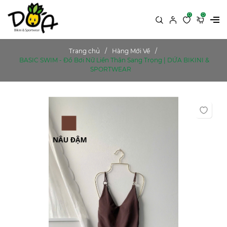
0
0
Trang chủ
Hàng Mới Về
BASIC SWIM - Đồ Bơi Nữ Liền Thân Sang Trọng | DỨA BIKINI &
SPORTWEAR