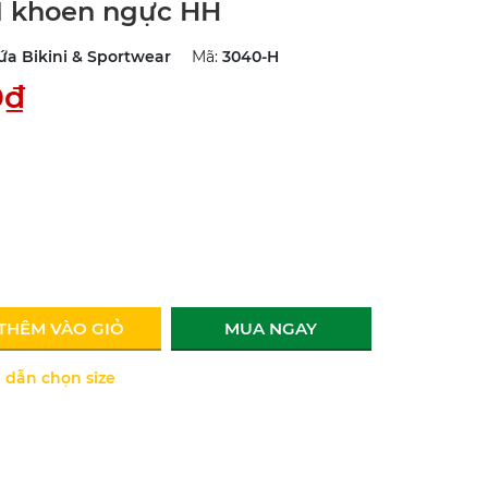
M khoen ngực HH
ứa Bikini & Sportwear
Mã:
3040-H
0₫
THÊM VÀO GIỎ
MUA NGAY
dẫn chọn size