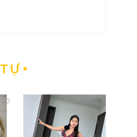
hông, chúng sẽ rất dễ bị hỏng.
 TỰ
ượng nước thừa. Việc vắt đồ bơi bằng tay theo