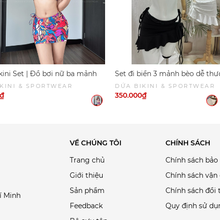
ini Set | Đồ bơi nữ ba mảnh
Set đi biển 3 mảnh bèo dễ thư
ân váy ngắn sexy | DỨA BIKINI
LIA BIKINI SET
KINI & SPORTWEAR
DỨA BIKINI & SPORTWEAR
RTWEAR
0₫
350.000₫
VỀ CHÚNG TÔI
CHÍNH SÁCH
Trang chủ
Chính sách bảo
Giới thiệu
Chính sách vận
Sản phẩm
Chính sách đổi 
í Minh
Feedback
Quy định sử dụ