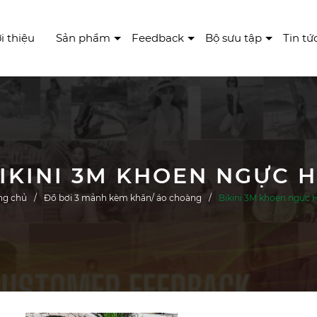
i thiệu
Sản phẩm
Feedback
Bộ sưu tập
Tin tứ
IKINI 3M KHOEN NGỰC 
ng chủ
Đồ bơi 3 mảnh kèm khăn/ áo choàng
Bikini 3M khoen ngực 