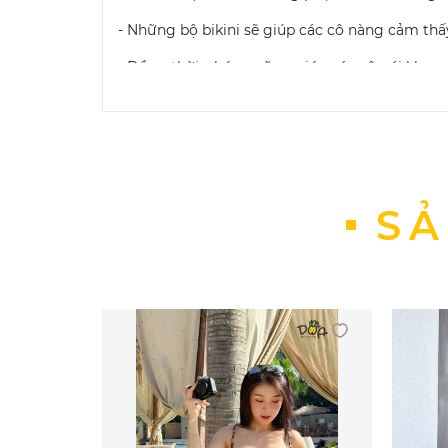
- Những bộ bikini sẽ giúp các cô nàng cảm thấ
- Đồng thời, chúng cũng giúp các cô gái khoe 
Bảo quản đồ bơi nữ bikini
: Khi sử dụng các sản
Một số phương pháp giúp bảo quản bikini:
Không giặt bikini bằng máy và sử dụng 
Không dùng xà phòng có chất tẩy cao
SẢ
Không ủi
Không phơi quần áo bơi trực tiếp dưới
Cách giặt đồ bơi nữ bikini đúng cách:
Xả đầy nước lạnh vào bồn, thêm vào đ
Ngâm trong vòng ba mươi phút và giũ 
Vắt khô bằng cách nhẹ nhàng cuốn đồ b
cách thông thường chính là một trong c
Khi đã ép nước xong, hãy trải phẳng để
CÁCH CHỌN SIZE ĐỒ BƠI