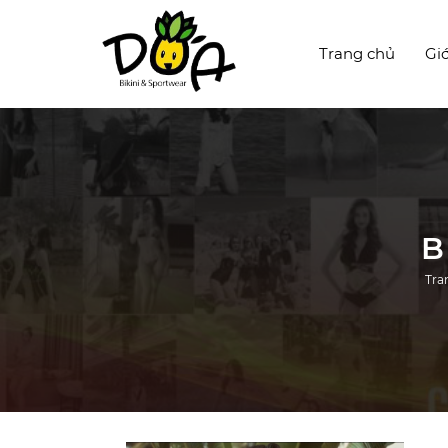
Trang chủ
Giớ
B
Tra