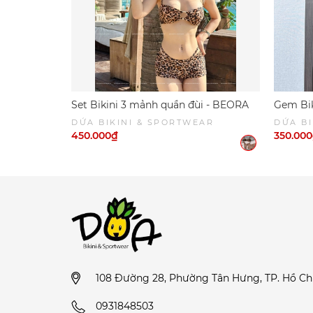
Set Bikini 3 mảnh quần đùi - BEORA
Gem Bik
BIKINI | DỨA BIKINI & SPORTWEAR
cùng ch
DỨA BIKINI & SPORTWEAR
DỨA BI
& SPO
450.000₫
350.00
108 Đường 28, Phường Tân Hưng, TP. Hồ Ch
0931848503