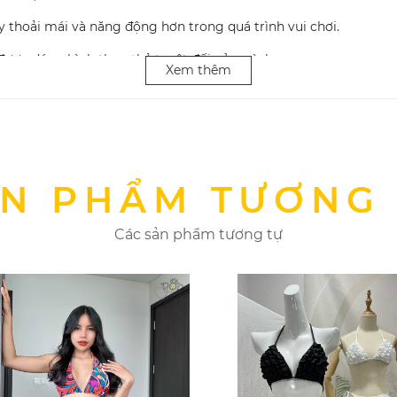
y thoải mái và năng động hơn trong quá trình vui chơi.
được dáng hình thon thả tuyệt đối của mình.
Xem thêm
 phẩm bikini, bạn cần chú trọng trong việc bảo quản. Bởi nếu k
bột giặt tùy tiện, bạn nên giặt đồ bơi bằng tay.
N PHẨM TƯƠNG
 ánh nắng mặt trời
Các sản phẩm tương tự
ó một muỗng bột giặt ít chất tẩy hoặc giấm trắng.
sạch với nước lạnh.
ikini của bạn vào một chiếc khăn tắm sạch, ấn nhẹ để loại bỏ l
ác nguyên nhân khiến quần áo bơi của bạn nhanh giãn và hỏng.
 quần áo tự khô.