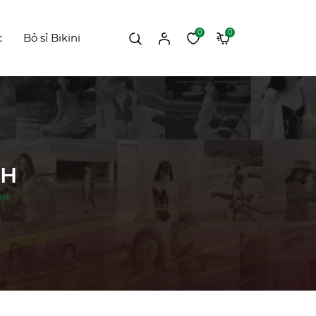
0
0
c
Bỏ sỉ Bikini
HH
HH