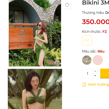
Bikini 3
Thương hiệu:
D
350.00
Kích thước:
FZ
FZ
Màu sắc:
Rêu
–
+
Xem hướng 