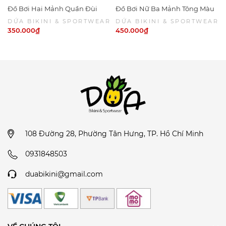
Đồ Bơi Hai Mảnh Quần Đùi
Đồ Bơi Nữ Ba Mảnh Tông Màu
Chấm Bi Viền Hồng
Hàn Quốc -CAROÉ SWIM | DỨA
DỨA BIKINI & SPORTWEAR
DỨA BIKINI & SPORTWEAR
BIKINI & SPORTWEAR
350.000₫
450.000₫
108 Đường 28, Phường Tân Hưng, TP. Hồ Chí Minh
0931848503
duabikini@gmail.com