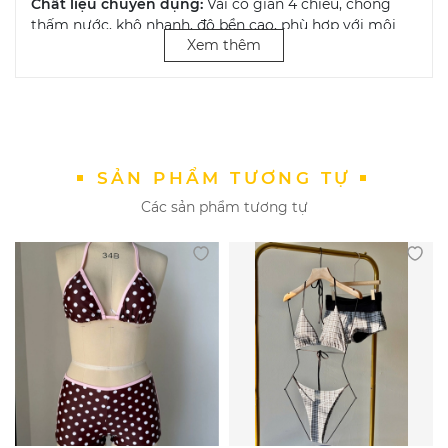
Chất liệu chuyên dụng:
Vải co giãn 4 chiều, chống
thấm nước, khô nhanh, độ bền cao, phù hợp với môi
Xem thêm
trường nước thường xuyên.
Đường may chắc chắn:
Tỉ mỉ và bền đẹp, đảm bảo
không gây cộm hay khó chịu khi vận động liên tục.
Kiểu dáng kín đáo – tôn dáng:
Phù hợp với nhiều vóc
dáng và độ tuổi, tạo sự tự tin khi bơi trong môi trường
SẢN PHẨM TƯƠNG TỰ
công cộng hoặc thi đấu phong trào.
Các sản phẩm tương tự
Màu sắc thể thao năng động:
Tông màu trung tính
hoặc nổi bật, phù hợp cá tính mạnh mẽ và tinh thần
thể thao.
Phù hợp với:
Người tập bơi, bơi phong trào, học sinh/sinh viên, vận
động viên bán chuyên, người yêu thích phong cách
khỏe khoắn, gọn nhẹ.
Môi trường: Hồ bơi, biển, thi đấu giao lưu hoặc các lớp
học bơi.