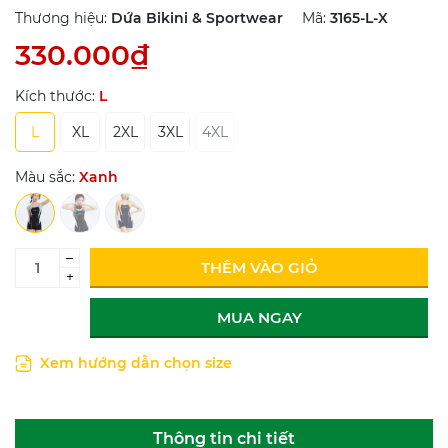
Thương hiệu:
Dứa Bikini & Sportwear
Mã:
3165-L-X
330.000₫
Kích thước:
L
L
XL
2XL
3XL
4XL
Màu sắc:
Xanh
–
THÊM VÀO GIỎ
+
MUA NGAY
Xem hướng dẫn chọn size
Thông tin chi tiết