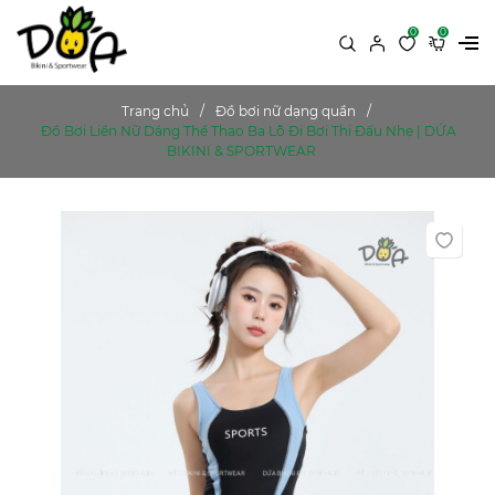
0
0
Trang chủ
Đồ bơi nữ dạng quần
Đồ Bơi Liền Nữ Dáng Thể Thao Ba Lỗ Đi Bơi Thi Đấu Nhẹ | DỨA
BIKINI & SPORTWEAR