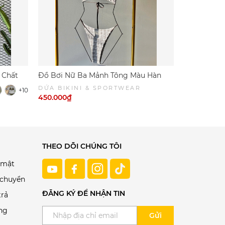
R tư vấn nàng nhé.
 Chất
Đồ Bơi Nữ Ba Mảnh Tông Màu Hàn
Đồ Bơi Nữ 
Quốc -CAROÉ SWIM | DỨA BIKINI &
Quyến Rũ- 
DỨA BIKINI & SPORTWEAR
DỨA BIKI
+10
SPORTWEAR
BIKINI & 
450.000₫
450.000₫
THEO DÕI CHÚNG TÔI
 mật
 chuyển
ĐĂNG KÝ ĐỂ NHẬN TIN
trả
ng
Gửi