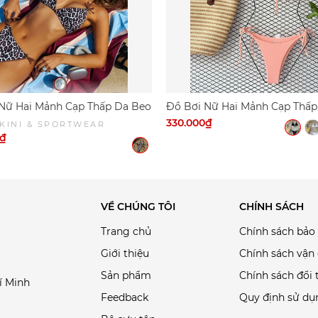
ác nguyên nhân khiến quần áo bơi của bạn nhanh giãn và hỏng.
 quần áo tự khô.
e phù hợp cho mình hoặc Inbox để được DỨA BIKINI & SPORTWEA
Nữ Hai Mảnh Cạp Thấp Da Beo
Đồ Bơi Nữ Hai Mảnh Cạp Thấp
u Sexy | DỨA BIKINI &
Thun Gân | DỨA BIKINI &
330.000₫
KINI & SPORTWEAR
WEAR
SPORTWEAR
0₫
VỀ CHÚNG TÔI
CHÍNH SÁCH
Trang chủ
Chính sách bảo
Giới thiệu
Chính sách vận
Sản phẩm
Chính sách đổi 
í Minh
Feedback
Quy định sử dụ