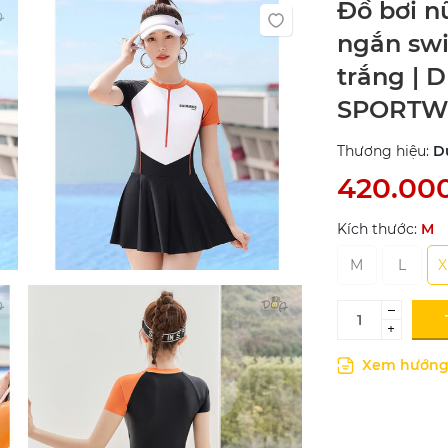
Đồ bơi n
ngắn sw
trắng | 
SPORTW
Thương hiệu:
D
420.00
Kích thước:
M
M
L
X
–
+
Xem hướng 