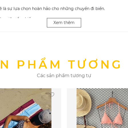
 sẽ là sự lựa chọn hoàn hảo cho những chuyến đi biển.
cho việc tắm biển.
Xem thêm
y thoải mái và năng động hơn trong quá trình vui chơi.
được dáng hình thon thả tuyệt đối của mình.
 phẩm bikini, bạn cần chú trọng trong việc bảo quản. Bởi nếu k
N PHẨM TƯƠNG
bột giặt tùy tiện, bạn nên giặt đồ bơi bằng tay.
Các sản phẩm tương tự
 ánh nắng mặt trời
ó một muỗng bột giặt ít chất tẩy hoặc giấm trắng.
sạch với nước lạnh.
ikini của bạn vào một chiếc khăn tắm sạch, ấn nhẹ để loại bỏ l