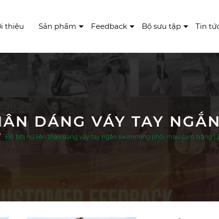
i thiệu
Sản phẩm
Feedback
Bộ sưu tập
Tin tứ
Đồ bơi nữ liền thân dáng váy tay ngắn swimming phối màu cam trắng