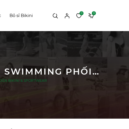
0
0
c
Bỏ sỉ Bikini
ĐỒ BƠI NỮ LIỀN THÂN DÁNG VÁY TAY NGẮN SWIMMING PHỐI MÀU CAM TRẮNG | DỨA BIKINI & SPORTWEAR
 | DỨA BIKINI & SPORTWEAR