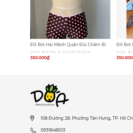
cách thông thường chính là một trong c
Khi đã ép nước xong, hãy trải phẳng để
Cách chọn size đồ bơi:
• Chọn Bảng Quy Đổi Kích Cỡ để lựa chọn siz
Đồ Bơi Hai Mảnh Quần Đùi Chấm Bi
Đồ Bơi 
Viền Hồng
Phối Nâ
DỨA BIKINI & SPORTWEAR
DỨA BI
SPORT
350.000₫
350.00
108 Đường 28, Phường Tân Hưng, TP. Hồ Ch
0931848503