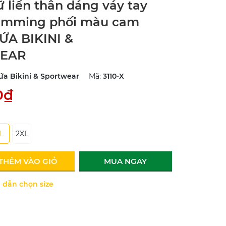
ữ liền thân dáng váy tay
imming phối màu cam
DỨA BIKINI &
EAR
ứa Bikini & Sportwear
Mã:
3110-X
0₫
L
2XL
THÊM VÀO GIỎ
MUA NGAY
dẫn chọn size