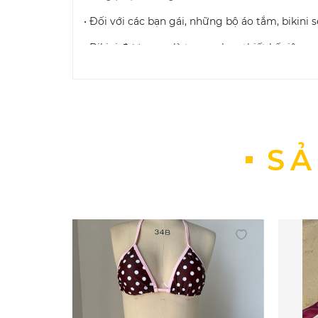
• Đối với các bạn gái, những bộ áo tắm, bikini
• Bikini được xem là trang phục thiết kế riêng 
• Những bộ bikini sẽ giúp các cô nàng cảm thấ
• Đồng thời, chúng cũng giúp các cô gái khoe 
Bảo quản đồ bơi nữ bikini
: Khi sử dụng các sản
SẢ
Một số phương pháp giúp bảo quản bikini:
Không giặt bikini bằng máy và sử dụng 
Không dùng xà phòng có chất tẩy cao
Không ủi
Không phơi quần áo bơi trực tiếp dưới
Cách giặt đồ bơi nữ bikini đúng cách:
Xả đầy nước lạnh vào bồn, thêm vào đ
Ngâm trong vòng ba mươi phút và giũ 
Vắt khô bằng cách nhẹ nhàng cuốn đồ b