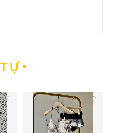
hông, chúng sẽ rất dễ bị hỏng.
 TỰ
ượng nước thừa. Việc vắt đồ bơi bằng tay theo