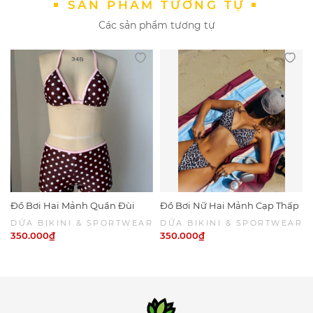
SẢN PHẨM TƯƠNG TỰ
Các sản phẩm tương tự
Đồ Bơi Hai Mảnh Quần Đùi
Đồ Bơi Nữ Hai Mảnh Cạp Thấp
Chấm Bi Viền Hồng
Da Beo Phối Nâu Sexy | DỨA
DỨA BIKINI & SPORTWEAR
DỨA BIKINI & SPORTWEAR
BIKINI & SPORTWEAR
350.000₫
350.000₫