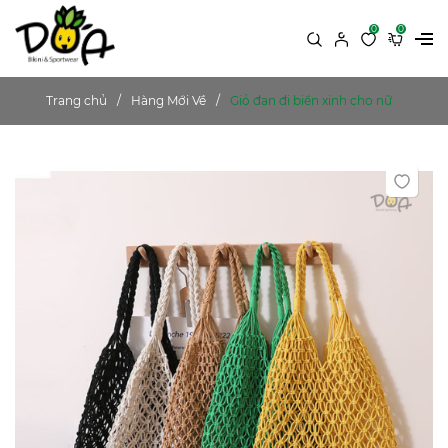
0
0
Trang chủ
Hàng Mới Về
Giỏ đan đi biển xinh cho nữ